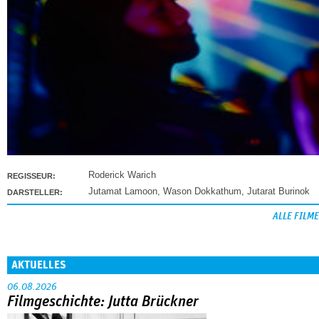
Roderick Warich
REGISSEUR:
Jutamat Lamoon
,
Wason Dokkathum
,
Jutarat Burinok
DARSTELLER:
ALLE FILME
AKTUELLES
06.08.2026
Filmgeschichte: Jutta Brückner