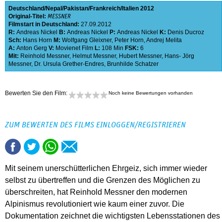
Deutschland
Nepal
Pakistan
Frankreich
Italien
2012
Original-Titel:
MESSNER
Filmstart in Deutschland:
27.09.2012
R:
Andreas Nickel
B:
Andreas Nickel
P:
Andreas Nickel
K:
Denis Ducroz
Sch:
Hans Horn
M:
Wolfgang Gleixner
,
Peter Horn
,
Andrej Melita
A:
Anton Gerg
V:
Movienet Film
L:
108 Min
FSK:
6
Mit:
Reinhold Messner
,
Helmut Messner
,
Hubert Messner
,
Hans- Jörg
Messner
,
Dr. Ursula Grether-Endres
,
Brunhilde Schatzer
Bewerten Sie den Film:
Noch keine Bewertungen vorhanden
ZUM BEWERTEN DES FILMS EINLOGGEN/REGISTRIEREN
Mit seinem unerschütterlichen Ehrgeiz, sich immer wieder
selbst zu übertreffen und die Grenzen des Möglichen zu
überschreiten, hat Reinhold Messner den modernen
Alpinismus revolutioniert wie kaum einer zuvor. Die
Dokumentation zeichnet die wichtigsten Lebensstationen des