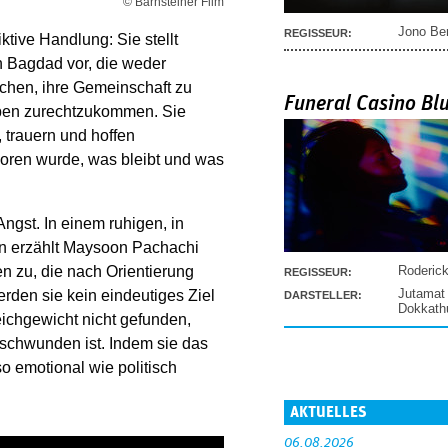
© Barnsteiner Film
Jono Be
REGISSEUR:
ktive Handlung: Sie stellt
n Bagdad vor, die weder
uchen, ihre Gemeinschaft zu
Funeral Casino Bl
Leben zurechtzukommen. Sie
 trauern und hoffen
loren wurde, was bleibt und was
ngst. In einem ruhigen, in
on erzählt Maysoon Pachachi
Roderic
n zu, die nach Orientierung
REGISSEUR:
Jutamat
den sie kein eindeutiges Ziel
DARSTELLER:
Dokkat
eichgewicht nicht gefunden,
schwunden ist. Indem sie das
o emotional wie politisch
AKTUELLES
06.08.2026