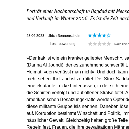
Porträt einer Nachbarschaft in Bagdad mit Mensc
und Herkunft im Winter 2006. Es ist die Zeit na
23.06.2023
Ulrich Sonnenschein
Leserbewertung
Noch kein
»Der Irak ist wie ein kranker geliebter Mensch«, sag
(Darina Al Joundi), der es zunehmend schwerfällt, 
Heimat, »den verlässt man nicht«. Und doch kann s
mehr sehen. Ihr Land ist zerrüttet. Der Sturz Sad
eine eklatante Lücke hinterlassen, in der sich eine
die Schiiten verfolgt und auf offener Straße tötet. 
amerikanischen Besatzungskräfte werden Opfer de
diese militante Gruppe Isis nennen. Daneben löse
auf. Korruption bestimmt Wirtschaft und Politik, 
häuslicher Gewalt. Gleichzeitig halten große Teile
Regeln fest, Frauen, die ihre gewalttätigen Männe