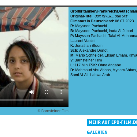
Großbritannien
Frankreich
Deutschla
Original-Titel:
OUR RIVER… OUR SKY
Filmstart in Deutschland:
06.07.2023
R:
Maysoon Pachachi
B:
Maysoon Pachachi
,
Irada Al-Jubori
P:
Maysson Pachachi
,
Talal Al-Muhann
Laurent Versini
K:
Jonathan Bloom
Sch:
Alexandre Donot
M:
Mario Schneider
,
Ehsan Emam
,
Khya
V:
Barnsteiner Film
L:
117 Min
FSK:
Ohne Angabe
D:
Mahmoud Abu Abbas
,
Myriam Abbas
Sami Al-Ali
,
Labwa Arab
© Barnsteiner Film
MEHR AUF EPD-FILM.D
GALERIEN