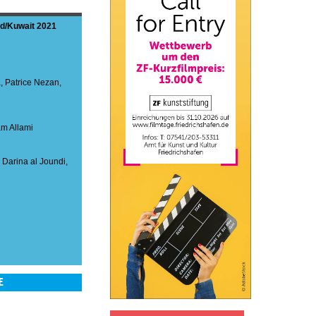
nd
Kuwait
2021
a
,
Patrice Nezan
,
m Allami
,
Darina al Joundi
,
E