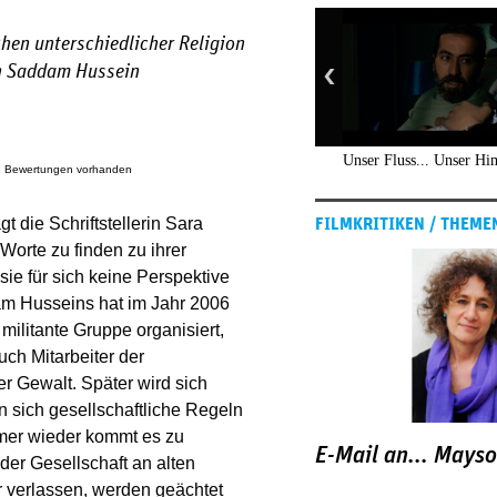
hen unterschiedlicher Religion
ch Saddam Hussein
Unser Fluss... Unser H
e Bewertungen vorhanden
t die Schriftstellerin Sara
FILMKRITIKEN / THEME
Worte zu finden zu ihrer
ie für sich keine Perspektive
dam Husseins hat im Jahr 2006
 militante Gruppe organisiert,
Auch Mitarbeiter der
r Gewalt. Später wird sich
n sich gesellschaftliche Regeln
immer wieder kommt es zu
E-Mail an... Mays
 der Gesellschaft an alten
r verlassen, werden geächtet