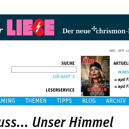
Jump to Navigation
ABO
APP
L
SUCHE
AKTUEL
SUCHE
IN DIE
epd F
epd F
LESERSERVICE
AMING
THEMEN
TIPPS
BLOG
ARCHIV
luss... Unser Himmel