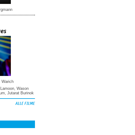
rgmann
ues
k Warich
 Lamoon
,
Wason
hum
,
Jutarat Burinok
ALLE FILME