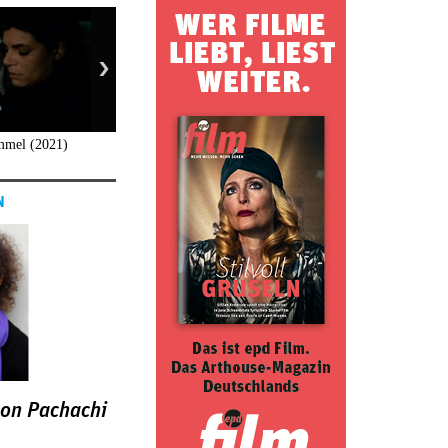
immel (2021)
N
oon Pachachi