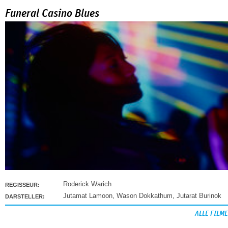
Funeral Casino Blues
Roderick Warich
REGISSEUR:
Jutamat Lamoon
,
Wason Dokkathum
,
Jutarat Burinok
DARSTELLER:
ALLE FILME