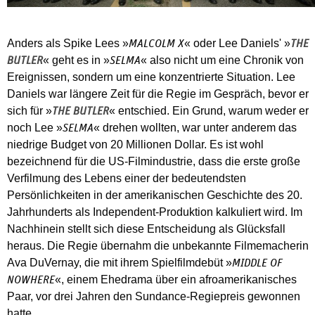
Anders als Spike Lees »
« oder Lee Daniels' »
MALCOLM X
THE
« geht es in »
« also nicht um eine Chronik von
BUTLER
SELMA
Ereignissen, sondern um eine konzentrierte Situation. Lee
Daniels war längere Zeit für die Regie im Gespräch, bevor er
sich für »
« entschied. Ein Grund, warum weder er
THE BUTLER
noch Lee »
« drehen wollten, war unter anderem das
SELMA
niedrige Budget von 20 Millionen Dollar. Es ist wohl
bezeichnend für die US-Filmindustrie, dass die erste große
Verfilmung des Lebens einer der bedeutendsten
Persönlichkeiten in der amerikanischen Geschichte des 20.
Jahrhunderts als Independent-Produktion kalkuliert wird. Im
Nachhinein stellt sich diese Entscheidung als Glücksfall
heraus. Die Regie übernahm die unbekannte Filmemacherin
Ava DuVernay, die mit ihrem Spielfilmdebüt »
MIDDLE OF
«, einem Ehedrama über ein afro­amerikanisches
NOWHERE
Paar, vor drei Jahren den Sundance-Regiepreis gewonnen
hatte.