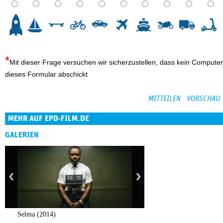
3
4
5
6
7
8
9
10
Mit dieser Frage versuchen wir sicherzustellen, dass kein Computer
dieses Formular abschickt
MEHR AUF EPD-FILM.DE
GALERIEN
Selma (2014)