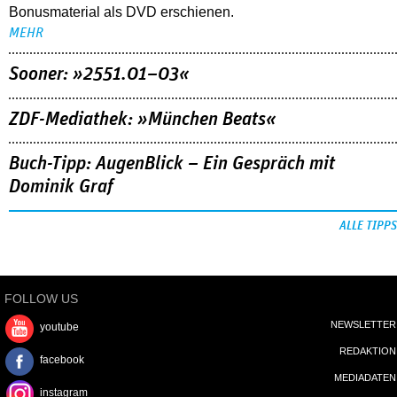
Bonusmaterial als DVD erschienen.
MEHR
Sooner: »2551.01–03«
ZDF-Mediathek: »München Beats«
Buch-Tipp: AugenBlick – Ein Gespräch mit
Dominik Graf
ALLE TIPPS
FOLLOW US
NEWSLETTER
youtube
REDAKTION
facebook
MEDIADATEN
instagram