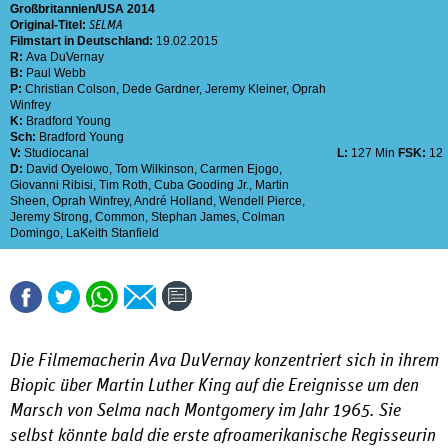
Großbritannien
USA
2014
Original-Titel:
SELMA
Filmstart in Deutschland:
19.02.2015
R:
Ava DuVernay
B:
Paul Webb
P:
Christian Colson
,
Dede Gardner
,
Jeremy Kleiner
,
Oprah
Winfrey
K:
Bradford Young
Sch:
Bradford Young
V:
Studiocanal
L:
127 Min
FSK:
12
D:
David Oyelowo
,
Tom Wilkinson
,
Carmen Ejogo
,
Giovanni Ribisi
,
Tim Roth
,
Cuba Gooding Jr.
,
Martin
Sheen
,
Oprah Winfrey
,
André Holland
,
Wendell Pierce
,
Jeremy Strong
,
Common
,
Stephan James
,
Colman
Domingo
,
LaKeith Stanfield
Die Filmemacherin Ava DuVernay konzentriert sich in ihrem
Biopic über Martin Luther King auf die Ereignisse um den
Marsch von Selma nach Montgomery im Jahr 1965. Sie
selbst könnte bald die erste afroamerikanische Regisseurin