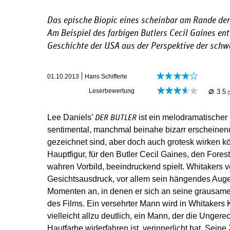
Das epische Biopic eines scheinbar am Rande de
Am Beispiel des farbigen Butlers Cecil Gaines ent
Geschichte der USA aus der Perspektive der sch
01.10.2013
Hans Schifferle
⌀
Leserbewertung
3.5
Lee Daniels’
ist ein melodramatischer
DER BUTLER
sentimental, manchmal beinahe bizarr erscheinend, 
gezeichnet sind, aber doch auch grotesk wirken kön
Hauptfigur, für den Butler Cecil Gaines, den Fores
wahren Vorbild, beeindruckend spielt. Whitakers v
Gesichtsausdruck, vor allem sein hängendes Auge
Momenten an, in denen er sich an seine grausame
des Films. Ein versehrter Mann wird in Whitakers
vielleicht allzu deutlich, ein Mann, der die Ungere
Hautfarbe widerfahren ist, verinnerlicht hat. Sein