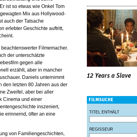
 Er ist so etwas wie Onkel Tom
em gewagten Mix aus Hollywood-
ist auch der Tatsache
n erlebter Geschichte auftritt,
cheint.
r beachtenswerter Filmemacher.
uch der unterschätzte
Liebesfilm gegen alle
nell erzählt, aber in mancher
12 Years a Slave
Zuschauer. Daniels unternimmt
n den letzten 80 Jahren aus der
e Zweifel, aber bei aller
ack Cinema und einer
FILMSUCHE
entengeschichte inszeniert,
TITEL ENTHÄLT
 erinnernd, öfter an eine
REGISSEUR
ung von Familiengeschichten,