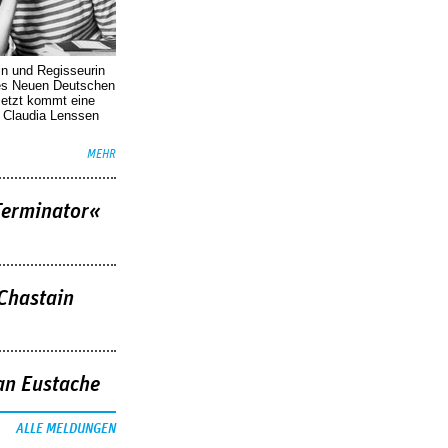
in und Regisseurin
des Neuen Deutschen
Jetzt kommt eine
. Claudia Lenssen
MEHR
Terminator«
 Chastain
an Eustache
ALLE MELDUNGEN