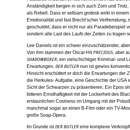
Anständigkeit bergen in sich auch Zorn und Trotz.
als Rebell. Dass er seltsam grotesk wirkt in ein
Emotionalität und fast Brecht’scher Verfremdung, 
geschuldet, dass er nicht nur als Paradebeispiel vo
sondern alle Last des Laufs der Zeiten zu tragen s
Lee Daniels ist ein schwer einzuschätzender, abe
Von ihm stammen der Oscar-Hit
, aber a
PRECIOUS
, ein vielschichtiger Kriminal- und 
SHADOWBOXER
Erwartungen.
nun ist gewiss konventio
DER BUTLER
Hinsicht erschüttert er doch die Erwartungen der 
die Herkules- Aufgabe, eine Geschichte der USA i
Sicht der Schwarzen zu präsentieren. Ein Epos ohn
bitteren Ernsthaftigkeit mit der Lockerheit des Bl
erstaunlichen Coolness im Umgang mit der Präsid
manchmal sogar an einen B-Film oder ein TV-Movie
große Soap-Opera.
Im Grunde ist
eine komplexe Verknüpf
DER BUTLER