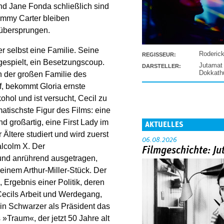
nd Jane Fonda schließlich sind
immy Carter bleiben
übersprungen.
r selbst eine Familie. Seine
Roderic
REGISSEUR:
gespielt, ein Besetzungscoup.
Jutamat
DARSTELLER:
Dokkat
n der großen Familie des
rf, bekommt Gloria ernste
ohol und ist versucht, Cecil zu
matischste Figur des Films: eine
d großartig, eine First Lady im
AKTUELLES
Ältere studiert und wird zuerst
06.08.2026
alcolm X. Der
Filmgeschichte: Ju
 und anrührend ausgetragen,
inem Arthur-Miller-Stück. Der
 Ergebnis einer Politik, deren
 Cecils Arbeit und Werdegang,
 ein Schwarzer als Präsident das
 »Traum«, der jetzt 50 Jahre alt