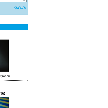
rgmann
ues