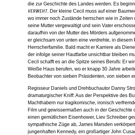
die zur Geschichte des Landes werden. Es beginn
. Der kleine Cecil muss auf einer Baumw
VERWEHT
wo immer noch Zustände herrschen wie in Zeiten d
seine Mutter vergewaltigt und sein Vater erschoss
daraufhin von der Mutter des Mörders aufgenomm
er gleichsam von unten eine verdrehte, in diesem 
Herrscherfamilie. Bald macht er Karriere als Diener
der infolge seiner Hautfarbe unsichtbar bleiben mu
Cecil schafft es an die Spitze seines Berufs: Er wi
Weiße Haus berufen, wo er knapp 30 Jahre arbeite
Beobachter von sieben Präsidenten, von sieben er
Regisseur Daniels und Drehbuchautor Danny Stron
dramaturgischer Kniff: Aus der Perspektive des Bu
Machthabern nur tragikomische, ironisch verfremde
Film und gewissermaßen auch in der Geschichte d
einen gemütlichen Eisenhower, Liev Schreiber ge
sympathische Züge ab, James Marsden verkörpert
jungenhaften Kennedy, ein großartiger John Cusac