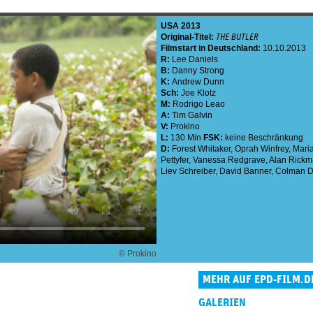
USA
2013
Original-Titel:
THE BUTLER
Filmstart in Deutschland:
10.10.2013
R:
Lee Daniels
B:
Danny Strong
K:
Andrew Dunn
Sch:
Joe Klotz
M:
Rodrigo Leao
A:
Tim Galvin
V:
Prokino
L:
130 Min
FSK:
keine Beschränkung
D:
Forest Whitaker
,
Oprah Winfrey
,
Mari
Pettyfer
,
Vanessa Redgrave
,
Alan Rick
Liev Schreiber
,
David Banner
,
Colman 
© Prokino
MEHR AUF EPD-FILM.D
GALERIEN