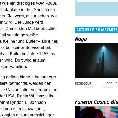
t wie ein dreckiges
VOM WINDE
ollplantage in den Südstaaten,
er Sklaverei, mit ansehen, wie
en wird. Der Junge wird
en. Zum ersten Mal beobachtet
AKTUELLE FILMSTARTS
Fall schuldige weiße
Noga
, Kellner und Butler – als einer,
ss bei seiner Servicearbeit.
rd als Butler im Jahre 1957 ins
n wird. Dort wird er zum
sten Familien.
g gelingt hier ein besonderer
tlers betrachtet, werden den
Jono Be
REGISSEUR:
te Gastauftritte eingeräumt, im
er USA. Robin Williams gibt
Funeral Casino Bl
winnt Lyndon B. Johnson
 einen eher schwachen,
k agiert als undurchsichtiger