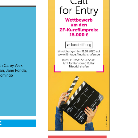
ah Carey
,
Alex
man
,
Jane Fonda
,
Domingo
E