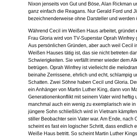
Nixon jenseits von Gut und Böse, Alan Rickman u
ganz einfach die Reagans. Nur Gerald Ford und J
bezeichnenderweise ohne Darsteller und werden 
Während Cecil im Weißen Haus arbeitet, gründet e
Frau Gloria wird von TV-Superstar Oprah Winfrey 
Aus persönlichen Gründen, aber auch weil Cecil i
Weißen Hauses tätig ist, das sie nicht betreten da
Schwierigkeiten. Sie verfällt immer wieder dem Alk
betrügen. Oprah Winfrey ist vielleicht die melodra
beinahe Zerrissene, ehrlich und echt, schlampig un
Schatten. Zwei Söhne haben Cecil und Gloria. Der 
ein Anhänger von Martin Luther King, dann von M
Generationenkonflikt mit seinem Vater wird heftig
manchmal auch ein wenig zu exemplarisch wie in e
jüngere Sohn schließlich wird in Vietnam kämpfen,
stiller Beobachter sein Vater war. Am Ende, nach
scheint es fast ein logischer Schritt, dass endlich
Weiße Haus betritt. So scheint Martin Luther Kings