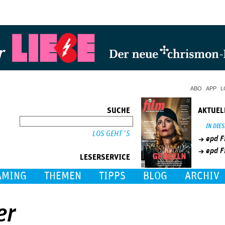
Jump to Navigation
ABO
APP
L
SUCHE
AKTUEL
SUCHE
IN DIE
epd F
epd F
LESERSERVICE
AMING
THEMEN
TIPPS
BLOG
ARCHIV
er