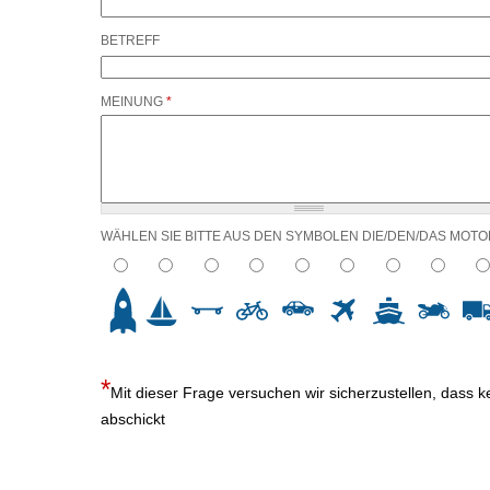
BETREFF
MEINUNG
*
WÄHLEN SIE BITTE AUS DEN SYMBOLEN DIE/DEN/DAS MOT
2
3
4
5
6
7
8
9
10
Mit dieser Frage versuchen wir sicherzustellen, dass 
abschickt