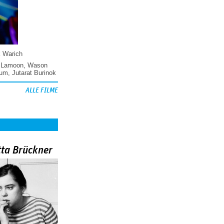
k Warich
 Lamoon
,
Wason
hum
,
Jutarat Burinok
ALLE FILME
tta Brückner