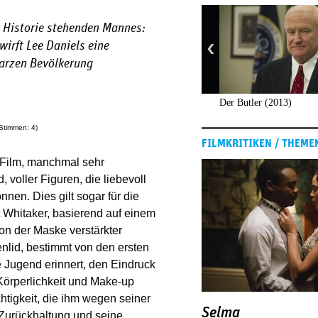
r Historie stehenden Mannes:
wirft Lee Daniels eine
warzen Bevölkerung
Der Butler (2013)
(Stimmen:
4
)
FILMKRITIKEN / THEME
 Film, manchmal sehr
voller Figuren, die liebevoll
nen. Dies gilt sogar für die
t Whitaker, basierend auf einem
on der Maske verstärkter
nlid, bestimmt von den ersten
 Jugend erinnert, den Eindruck
 Körperlichkeit und Make-up
chtigkeit, die ihm wegen seiner
Selma
e Zurückhaltung und seine