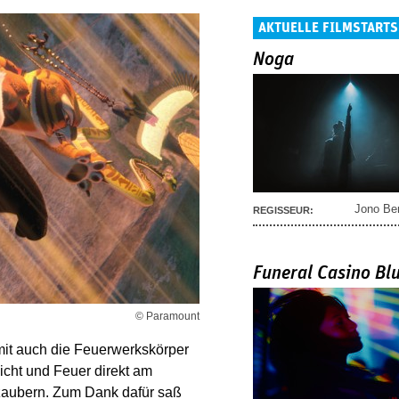
AKTUELLE FILMSTARTS
Noga
Jono Be
REGISSEUR:
Funeral Casino Bl
© Paramount
mit auch die Feuerwerkskörper
icht und Feuer direkt am
zaubern. Zum Dank dafür saß