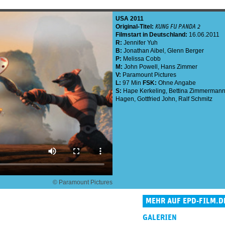
USA
2011
Original-Titel:
KUNG FU PANDA 2
Filmstart in Deutschland:
16.06.2011
R:
Jennifer Yuh
B:
Jonathan Aibel
,
Glenn Berger
P:
Melissa Cobb
M:
John Powell
,
Hans Zimmer
V:
Paramount Pictures
L:
97 Min
FSK:
Ohne Angabe
S:
Hape Kerkeling
,
Bettina Zimmerman
Hagen
,
Gottfried John
,
Ralf Schmitz
© Paramount Pictures
MEHR AUF EPD-FILM.D
GALERIEN