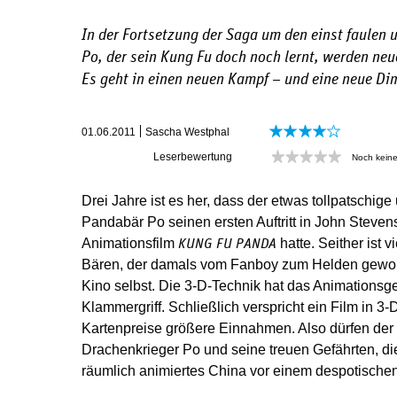
In der Fortsetzung der Saga um den einst faulen 
Po, der sein Kung Fu doch noch lernt, werden ne
Es geht in einen neuen Kampf – und eine neue Di
01.06.2011
Sascha Westphal
Leserbewertung
Noch kein
Drei Jahre ist es her, dass der etwas tollpatschige
Pandabär Po seinen ersten Auftritt in John Stev
Animationsfilm
hatte. Seither ist v
KUNG FU PANDA
Bären, der damals vom Fanboy zum Helden geword
Kino selbst. Die 3-D-Technik hat das Animationsgen
Klammergriff. Schließlich verspricht ein Film in 
Kartenpreise größere Einnahmen. Also dürfen der
Drachenkrieger Po und seine treuen Gefährten, di
räumlich animiertes China vor einem despotisch