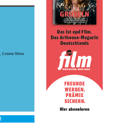
n
,
Cosma Shiva
E