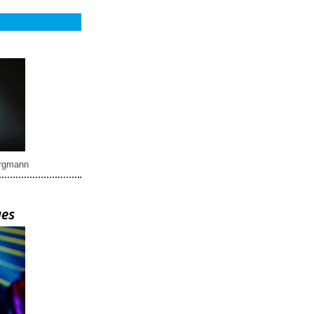
rgmann
ues