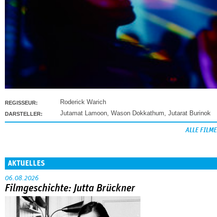
Roderick Warich
REGISSEUR:
Jutamat Lamoon
,
Wason Dokkathum
,
Jutarat Burinok
DARSTELLER:
ALLE FILME
AKTUELLES
06.08.2026
Filmgeschichte: Jutta Brückner