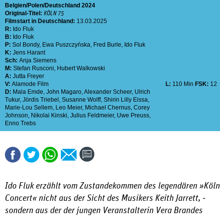
Belgien
Polen
Deutschland
2024
Original-Titel:
KÖLN 75
Filmstart in Deutschland:
13.03.2025
R:
Ido Fluk
B:
Ido Fluk
P:
Sol Bondy
,
Ewa Puszczyńska
,
Fred Burle
,
Ido Fluk
K:
Jens Harant
Sch:
Anja Siemens
M:
Stefan Rusconi
,
Hubert Walkowski
A:
Jutta Freyer
V:
Alamode Film
L:
110 Min
FSK:
12
D:
Mala Emde
,
John Magaro
,
Alexander Scheer
,
Ulrich
Tukur
,
Jördis Triebel
,
Susanne Wolff
,
Shirin Lilly Eissa
,
Marie-Lou Sellem
,
Leo Meier
,
Michael Chernus
,
Corey
Johnson
,
Nikolai Kinski
,
Julius Feldmeier
,
Uwe Preuss
,
Enno Trebs
Ido Fluk erzählt vom Zustandekommen des legendären »Köln
Concert« nicht aus der Sicht des Musikers Keith Jarrett, ­
sondern aus der der jungen ­Veranstalterin Vera Brandes