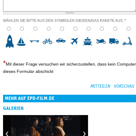
WÄHLEN SIE BITTE AUS DEN SYMBOLEN DIE/DEN/DAS RAKETE AUS.
*
3
4
5
6
7
8
9
10
Mit dieser Frage versuchen wir sicherzustellen, dass kein Computer
dieses Formular abschickt
MEHR AUF EPD-FILM.DE
GALERIEN