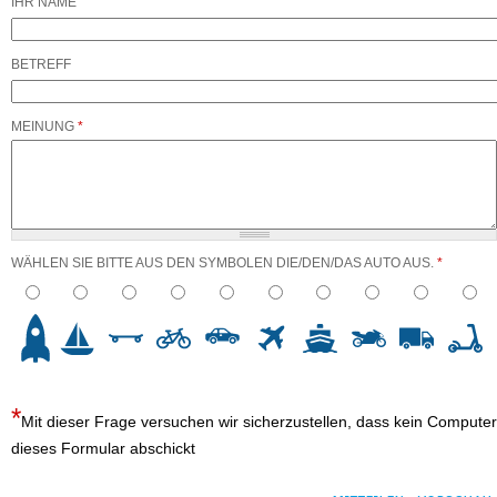
IHR NAME
BETREFF
MEINUNG
*
WÄHLEN SIE BITTE AUS DEN SYMBOLEN DIE/DEN/DAS AUTO AUS.
*
3
4
5
6
7
8
9
10
Mit dieser Frage versuchen wir sicherzustellen, dass kein Computer
dieses Formular abschickt