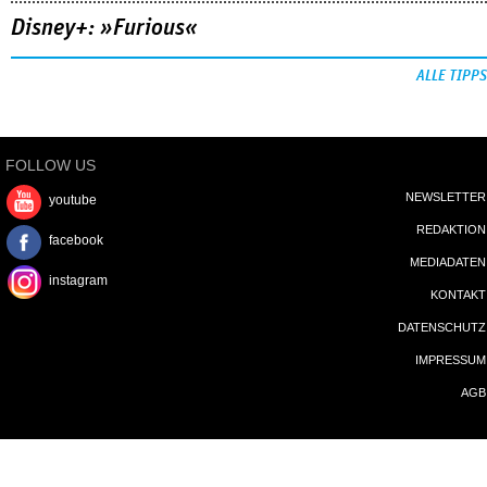
Disney+: »Furious«
ALLE TIPPS
FOLLOW US
NEWSLETTER
youtube
REDAKTION
facebook
MEDIADATEN
instagram
KONTAKT
DATENSCHUTZ
IMPRESSUM
AGB