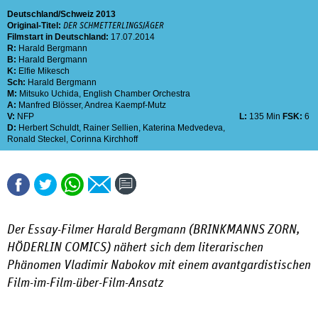
Deutschland
Schweiz
2013
Original-Titel:
DER SCHMETTERLINGSJÄGER
Filmstart in Deutschland:
17.07.2014
R:
Harald Bergmann
B:
Harald Bergmann
K:
Elfie Mikesch
Sch:
Harald Bergmann
M:
Mitsuko Uchida
,
English Chamber Orchestra
A:
Manfred Blösser
,
Andrea Kaempf-Mutz
V:
NFP
L:
135 Min
FSK:
6
D:
Herbert Schuldt
,
Rainer Sellien
,
Katerina Medvedeva
,
Ronald Steckel
,
Corinna Kirchhoff
Der Essay-Filmer Harald Bergmann (
BRINKMANNS ZORN
,
HÖDERLIN COMICS
) nähert sich dem literarischen
Phänomen Vladimir Nabokov mit einem avantgardistischen
Film-im-Film-über-Film-Ansatz