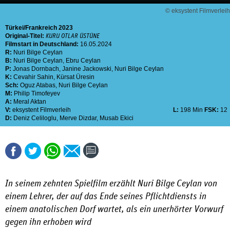
© eksystent Filmverleih
Türkei
Frankreich
2023
Original-Titel:
KURU OTLAR ÜSTÜNE
Filmstart in Deutschland:
16.05.2024
R:
Nuri Bilge Ceylan
B:
Nuri Bilge Ceylan
,
Ebru Ceylan
P:
Jonas Dornbach
,
Janine Jackowski
,
Nuri Bilge Ceylan
K:
Cevahir Sahin
,
Kürsat Üresin
Sch:
Oguz Atabas
,
Nuri Bilge Ceylan
M:
Philip Timofeyev
A:
Meral Aktan
V:
eksystent Filmverleih
L:
198 Min
FSK:
12
D:
Deniz Celiloglu
,
Merve Dizdar
,
Musab Ekici
In seinem zehnten Spielfilm erzählt Nuri Bilge Ceylan von
einem Lehrer, der auf das Ende seines Pflichtdiensts in
einem anatolischen Dorf wartet, als ein unerhörter Vorwurf
gegen ihn erhoben wird