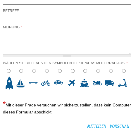
BETREFF
MEINUNG
*
WÄHLEN SIE BITTE AUS DEN SYMBOLEN DIE/DEN/DAS MOTORRAD AUS.
*
3
4
5
6
7
8
9
10
Mit dieser Frage versuchen wir sicherzustellen, dass kein Computer
dieses Formular abschickt