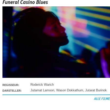
Funeral Casino Blues
Roderick Warich
REGISSEUR:
Jutamat Lamoon
,
Wason Dokkathum
,
Jutarat Burinok
DARSTELLER:
ALLE FILME