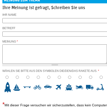
MEINUNG ZUM THEMA
Ihre Meinung ist gefragt, Schreiben Sie uns
IHR NAME
BETREFF
MEINUNG
*
WÄHLEN SIE BITTE AUS DEN SYMBOLEN DIE/DEN/DAS RAKETE AUS.
*
3
4
5
6
7
8
9
10
Mit dieser Frage versuchen wir sicherzustellen, dass kein Computer