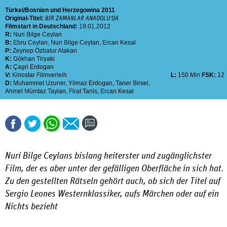
Türkei
Bosnien und Herzegowina
2011
Original-Titel:
BIR ZAMANLAR ANADOLU'DA
Filmstart in Deutschland:
19.01.2012
R:
Nuri Bilge Ceylan
B:
Ebru Ceylan
,
Nuri Bilge Ceylan
,
Ercan Kesal
P:
Zeynep Özbatur Atakan
K:
Gökhan Tiryaki
A:
Çagri Erdogan
V:
Kinostar Filmverleih
L:
150 Min
FSK:
12
D:
Muhammet Uzuner
,
Yilmaz Erdogan
,
Taner Birsel
,
Ahmet Mümtaz Taylan
,
Firat Tanis
,
Ercan Kesal
Nuri Bilge Ceylans bislang heiterster und zugänglichster
Film, der es aber unter der gefälligen Oberfläche in sich hat.
Zu den gestellten Rätseln gehört auch, ob sich der Titel auf
Sergio Leones Westernklassiker, aufs Märchen oder auf ein
Nichts bezieht