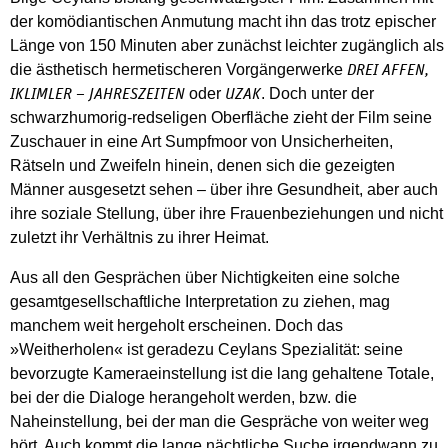
der komödiantischen Anmutung macht ihn das trotz epischer
Länge von 150 Minuten aber zunächst leichter zugänglich als
die ästhetisch hermetischeren Vorgängerwerke
DREI AFFEN,
oder
. Doch unter der
IKLIMLER – JAHRESZEITEN
UZAK
schwarzhumorig-redseligen Oberfläche zieht der Film seine
Zuschauer in eine Art Sumpfmoor von Unsicherheiten,
Rätseln und Zweifeln hinein, denen sich die gezeigten
Männer ausgesetzt sehen – über ihre Gesundheit, aber auch
ihre soziale Stellung, über ihre Frauenbeziehungen und nicht
zuletzt ihr Verhältnis zu ihrer Heimat.
Aus all den Gesprächen über Nichtigkeiten eine solche
gesamtgesellschaftliche Interpretation zu ziehen, mag
manchem weit hergeholt erscheinen. Doch das
»Weitherholen« ist geradezu Ceylans Spezialität: seine
bevorzugte Kameraeinstellung ist die lang gehaltene Totale,
bei der die Dialoge herangeholt werden, bzw. die
Naheinstellung, bei der man die Gespräche von weiter weg
hört. Auch kommt die lange nächtliche Suche irgendwann zu