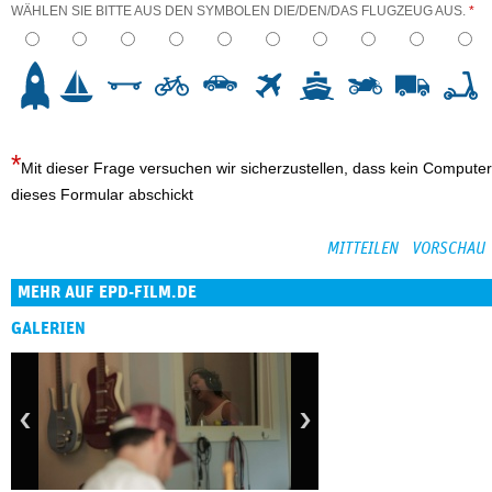
WÄHLEN SIE BITTE AUS DEN SYMBOLEN DIE/DEN/DAS FLUGZEUG AUS.
*
3
4
5
6
7
8
9
10
Mit dieser Frage versuchen wir sicherzustellen, dass kein Computer
dieses Formular abschickt
MEHR AUF EPD-FILM.DE
GALERIEN