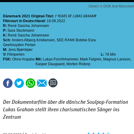
OmeU © DOK.fest München
Dänemark
2021
Original-Titel:
7 YEARS OF LUKAS GRAHAM
Filmstart in Deutschland:
18.08.2022
R:
René Sascha Johannsen
P:
Sara Stockmann
K:
René Sascha Johannsen
Sch:
Anders Albjerg Kristiansen
,
SEE RANK Bobbie Esra
Geelmuyden Pertan
M:
Jens Bjørnkjær
V:
Filmperlen
L:
78 Min
FSK:
Ohne Angabe
Mit:
Lukas Forchhhammer
,
Mark Falgren
,
Magnus Larsson
,
Kasper Daugaard
,
Morten Ristorp
Der Dokumentarfilm über die dänische Soulpop-Formation
Lukas Graham stellt ihren charismatischen Sänger ins
Zentrum