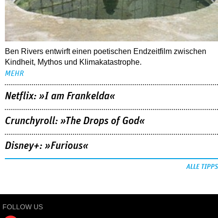
MEHR
Netflix: »I am Frankelda«
Crunchyroll: »The Drops of God«
Disney+: »Furious«
ALLE TIPPS
FOLLOW US
NEWSLETTER
youtube
REDAKTION
facebook
MEDIADATEN
instagram
KONTAKT
DATENSCHUTZ