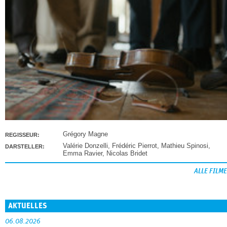
Grégory Magne
REGISSEUR:
Valérie Donzelli
,
Frédéric Pierrot
,
Mathieu Spinosi
,
DARSTELLER:
Emma Ravier
,
Nicolas Bridet
ALLE FILME
AKTUELLES
06.08.2026