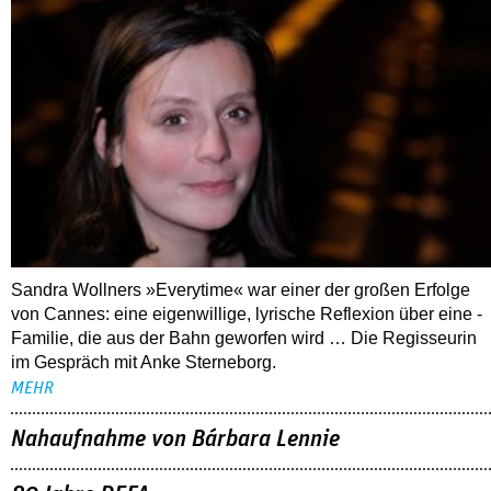
Sandra Wollners »Everytime« war einer der großen Erfolge
von Cannes: eine eigenwillige, lyrische Reflexion über eine ­
Familie, die aus der Bahn geworfen wird … Die Regisseurin
im Gespräch mit Anke Sterneborg.
MEHR
Nahaufnahme von Bárbara Lennie
80 Jahre DEFA
Christopher Nolan – Was bleibt, was nervt
ALLE THEMEN
TIPPS