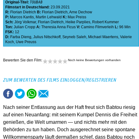
Original-Titel:
TOUBAB
Filmstart in Deutschland:
23.09.2021
R:
Florian Dietrich
B:
Florian Dietrich
,
Arne Dechow
P:
Marcos Kantis
,
Martin Lehwald
K:
Max Preiss
Sch:
Jörg Volkmar
,
Florian Dietrich
,
Heike Parplies
,
Robert Kummer
Ton:
Julian Cropp
A:
Theresia Anna Ficus
V:
Camino Filmverleih
L:
96 Min
FSK:
12
D:
Farba Dieng
,
Julius Nitschkoff
,
Seyneb Saleh
,
Michael Maertens
,
Valerie
Koch
,
Uwe Preuss
Bewerten Sie den Film:
Noch keine Bewertungen vorhanden
ZUM BEWERTEN DES FILMS EINLOGGEN/REGISTRIEREN
Nach seiner Entlassung aus der Haft freut sich Babtou riesig
auf einen Neuanfang: mit seinem Kumpel Dennis die Freiheit
genießen, die Welt umarmen — und nichts mehr mit den
Behörden zu tun haben. Doch ausgerechnet seine spontane
Willkommensparty läuft dermaßen schief, dass Babtou noch