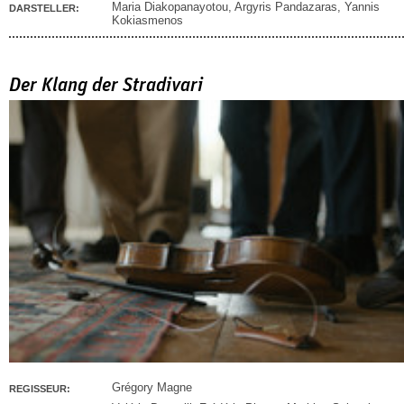
Maria Diakopanayotou
,
Argyris Pandazaras
,
Yannis
DARSTELLER:
Kokiasmenos
Der Klang der Stradivari
Grégory Magne
REGISSEUR: