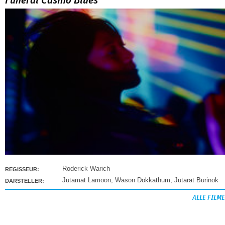
Funeral Casino Blues
Roderick Warich
REGISSEUR:
Jutamat Lamoon
,
Wason Dokkathum
,
Jutarat Burinok
DARSTELLER:
ALLE FILME