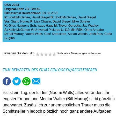
USA
2024
Original-Titel:
THE FRIEND
Filmstart in Deutschland:
19.06.2025
R:
Scott McGehee
,
David Siegel
B:
Scott McGehee
,
David Siegel
Vor:
Sigrid Nunez
P:
Liza Chasin
,
David Siegel
,
Mike Spreter
K:
Giles Nuttgens
Sch:
Isaac Hagy
M:
Trevor Gureckis
,
Jay Wadley
A:
Kelly McGehee
V:
Universal Pictures
L:
119 Min
FSK:
Ohne Angabe
D:
Bill Murray
,
Naomi Watts
,
Cloé Xhauflaire
,
Susan Wands
,
Josh Pais
,
Carla
Gugino
Bewerten Sie den Film:
Noch keine Bewertungen vorhanden
ZUM BEWERTEN DES FILMS EINLOGGEN/REGISTRIEREN
Es ist ein Tag, der für Iris (Naomi Watts) alles verändert: Ihr
engster Freund und Mentor Walter (Bill Murray) stirbt gänzlich
unerwartet. Zusätzlich zur unermesslichen Trauer muss die
Schriftstellerin jedoch plötzlich noch ganz andere Aufgaben