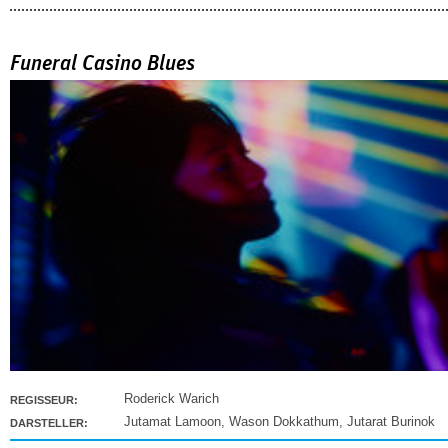
Funeral Casino Blues
Roderick Warich
REGISSEUR:
Jutamat Lamoon
,
Wason Dokkathum
,
Jutarat Burinok
DARSTELLER: