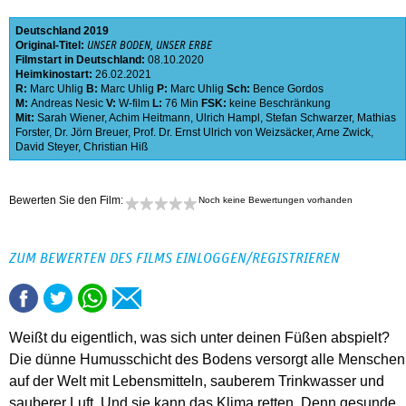
Deutschland
2019
Original-Titel:
UNSER BODEN, UNSER ERBE
Filmstart in Deutschland:
08.10.2020
Heimkinostart:
26.02.2021
R:
Marc Uhlig
B:
Marc Uhlig
P:
Marc Uhlig
Sch:
Bence Gordos
M:
Andreas Nesic
V:
W-film
L:
76 Min
FSK:
keine Beschränkung
Mit:
Sarah Wiener
,
Achim Heitmann
,
Ulrich Hampl
,
Stefan Schwarzer
,
Mathias
Forster
,
Dr. Jörn Breuer
,
Prof. Dr. Ernst Ulrich von Weizsäcker
,
Arne Zwick
,
David Steyer
,
Christian Hiß
Bewerten Sie den Film:
Noch keine Bewertungen vorhanden
ZUM BEWERTEN DES FILMS EINLOGGEN/REGISTRIEREN
Weißt du eigentlich, was sich unter deinen Füßen abspielt?
Die dünne Humusschicht des Bodens versorgt alle Menschen
auf der Welt mit Lebensmitteln, sauberem Trinkwasser und
sauberer Luft. Und sie kann das Klima retten. Denn gesunde