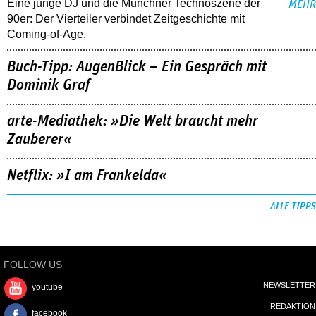
Eine junge DJ und die Münchner Technoszene der
MEHR
90er: Der Vierteiler verbindet Zeitgeschichte mit
Coming-of-Age.
Buch-Tipp: AugenBlick – Ein Gespräch mit
Dominik Graf
arte-Mediathek: »Die Welt braucht mehr
Zauberer«
Netflix: »I am Frankelda«
ALLE TIPPS
FOLLOW US
NEWSLETTER
youtube
REDAKTION
facebook