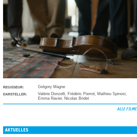
Grégory Magne
REGISSEUR:
Valérie Donzelli
,
Frédéric Pierrot
,
Mathieu Spinosi
,
DARSTELLER:
Emma Ravier
,
Nicolas Bridet
ALLE FILME
AKTUELLES