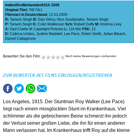
Indien
Großbritannien
USA
2006
Original-Titel:
THE FALL
Filmstart in Deutschland:
12.03.2009
R:
Tarsem Singh
B:
Dan Gilroy
,
Nico Soultanakis
,
Tarsem Singh
P:
Tarsem Singh
K:
Colin Watkinson
Sch:
Robert Duffy
M:
Krishna Levy
A:
Ged Clarke
V:
Capelight Pictures
L:
116 Min
FSK:
12
D:
Catinca Untaru
,
Justine Waddell
,
Lee Pace
,
Robin Smith
,
Julian Bleach
,
Daniel Caltagirone
Bewerten Sie den Film:
Noch keine Bewertungen vorhanden
ZUM BEWERTEN DES FILMS EINLOGGEN/REGISTRIEREN
Los Angeles, 1915. Der Stuntman Roy Walker (Lee Pace)
liegt nach einem missglückten Stunt im Krankenhaus. Viel
schlimmer als die gebrochenen Beine schmerzt ihn jedoch
der Verlust seiner großen Liebe, die ihn für einen anderen
Mann verlassen hat. Im Krankenhaus trifft Roy auf die kleine