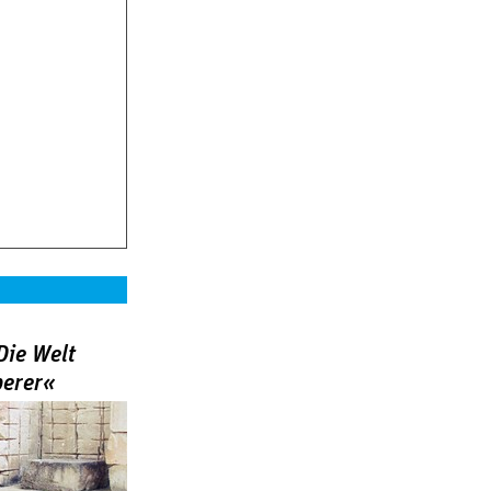
Die Welt
berer«