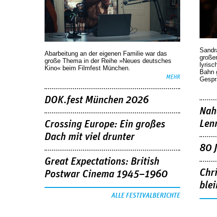
Sandr
Abarbeitung an der eigenen Familie war das
großen
große Thema in der Reihe »Neues deutsches
lyrisc
Kino« beim Filmfest München.
Bahn 
MEHR
Gespr
DOK.fest München 2026
Nah
Len
Crossing Europe: Ein großes
Dach mit viel drunter
80 
Great Expectations: British
Chr
Postwar Cinema 1945–1960
blei
ALLE FESTIVALBERICHTE