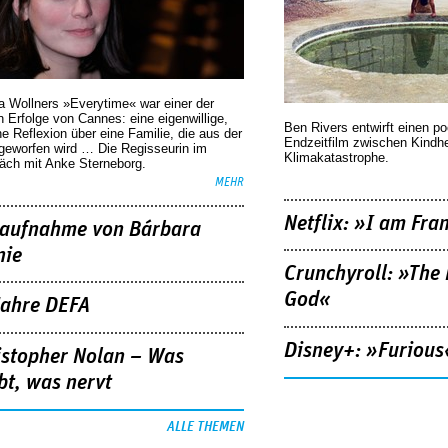
a Wollners »Everytime« war einer der
 Erfolge von Cannes: eine eigenwillige,
Ben Rivers entwirft einen p
he Reflexion über eine ­Familie, die aus der
Endzeitfilm zwischen Kindh
geworfen wird … Die Regisseurin im
Klimakatastrophe.
äch mit Anke Sterneborg.
MEHR
Netflix: »I am Fra
aufnahme von Bárbara
nie
Crunchyroll: »The 
God«
Jahre DEFA
Disney+: »Furious
istopher Nolan – Was
bt, was nervt
ALLE THEMEN