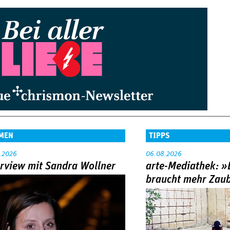
MEN
TIPPS
.2026
06.08.2026
erview mit Sandra Wollner
arte-Mediathek: »
braucht mehr Zau