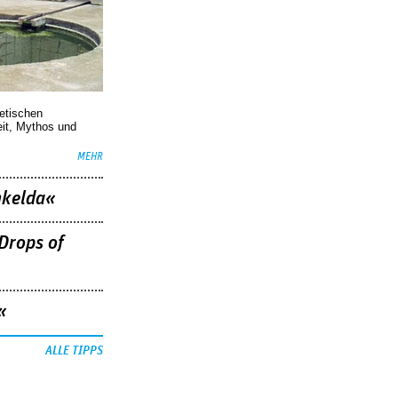
oetischen
eit, Mythos und
MEHR
nkelda«
Drops of
«
ALLE TIPPS