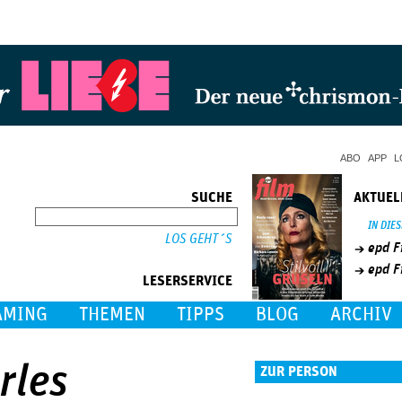
Jump to Navigation
ABO
APP
L
SUCHE
AKTUEL
SUCHE
IN DIE
epd F
epd F
LESERSERVICE
AMING
THEMEN
TIPPS
BLOG
ARCHIV
rles
ZUR PERSON