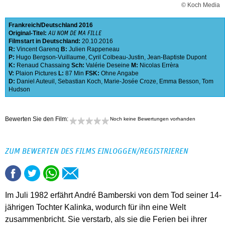
© Koch Media
Frankreich
Deutschland
2016
Original-Titel:
AU NOM DE MA FILLE
Filmstart in Deutschland:
20.10.2016
R:
Vincent Garenq
B:
Julien Rappeneau
P:
Hugo Bergson-Vuillaume
,
Cyril Colbeau-Justin
,
Jean-Baptiste Dupont
K:
Renaud Chassaing
Sch:
Valérie Deseine
M:
Nicolas Errèra
V:
Plaion Pictures
L:
87 Min
FSK:
Ohne Angabe
D:
Daniel Auteuil
,
Sebastian Koch
,
Marie-Josée Croze
,
Emma Besson
,
Tom
Hudson
Bewerten Sie den Film:
Noch keine Bewertungen vorhanden
ZUM BEWERTEN DES FILMS EINLOGGEN/REGISTRIEREN
Im Juli 1982 erfährt André Bamberski von dem Tod seiner 14-
jährigen Tochter Kalinka, wodurch für ihn eine Welt
zusammenbricht. Sie verstarb, als sie die Ferien bei ihrer