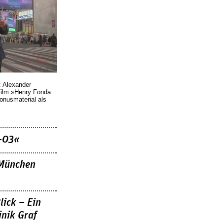
: Alexander
film »Henry Fonda
Bonusmaterial als
–03«
»München
lick – Ein
nik Graf