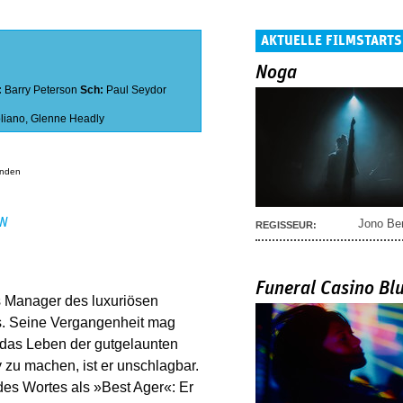
AKTUELLE FILMSTARTS
Noga
:
Barry Peterson
Sch:
Paul Seydor
liano
,
Glenne Headly
anden
EN
Jono Be
REGISSEUR:
Funeral Casino Bl
s Manager des luxuriösen
gs. Seine Vergangenheit mag
, das Leben der gutgelaunten
 zu machen, ist er unschlagbar.
des Wortes als »Best Ager«: Er