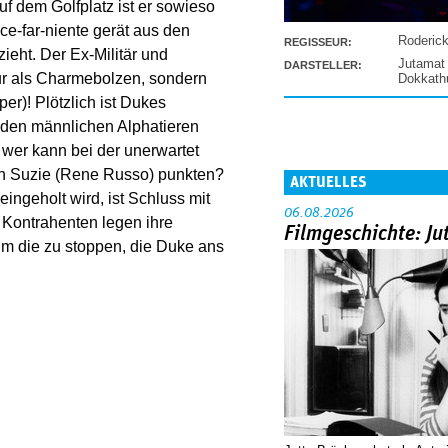
uf dem Golfplatz ist er sowieso
ce-far-niente gerät aus den
Roderic
REGISSEUR:
ieht. Der Ex-Militär und
Jutamat
DARSTELLER:
ur als Charmebolzen, sondern
Dokkat
er)! Plötzlich ist Dukes
 den männlichen Alphatieren
 wer kann bei der unerwartet
en Suzie (Rene Russo) punkten?
AKTUELLES
ngeholt wird, ist Schluss mit
06.08.2026
Kontrahenten legen ihre
Filmgeschichte: Ju
m die zu stoppen, die Duke ans