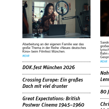
Sandr
Abarbeitung an der eigenen Familie war das
großen
große Thema in der Reihe »Neues deutsches
lyrisc
Kino« beim Filmfest München.
Bahn 
MEHR
Gespr
MEHR
DOK.fest München 2026
Nah
Len
Crossing Europe: Ein großes
Dach mit viel drunter
80 
Great Expectations: British
Chr
Postwar Cinema 1945–1960