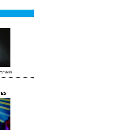
rgmann
ues