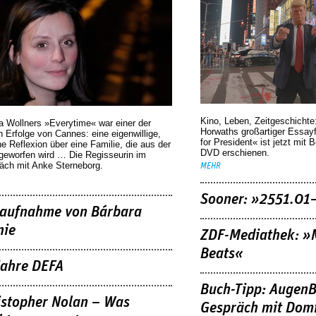
Kino, Leben, Zeitgeschichte
a Wollners »Everytime« war einer der
Horwaths großartiger Essay
 Erfolge von Cannes: eine eigenwillige,
for President« ist jetzt mit 
he Reflexion über eine ­Familie, die aus der
DVD erschienen.
geworfen wird … Die Regisseurin im
äch mit Anke Sterneborg.
MEHR
Sooner: »2551.01
aufnahme von Bárbara
nie
ZDF-Mediathek: 
Beats«
Jahre DEFA
Buch-Tipp: AugenB
istopher Nolan – Was
Gespräch mit Domi