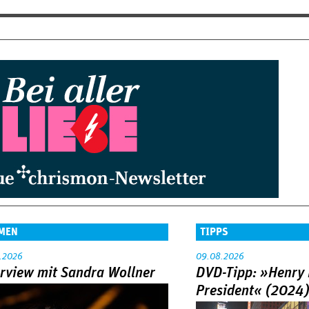
MEN
TIPPS
.2026
09.08.2026
erview mit Sandra Wollner
DVD-Tipp: »Henry 
President« (2024