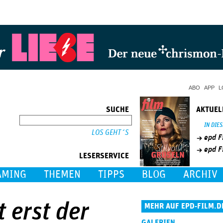
Jump to Navigation
ABO
APP
L
SUCHE
AKTUEL
SUCHE
IN DIE
epd F
epd F
LESERSERVICE
AMING
THEMEN
TIPPS
BLOG
ARCHIV
t erst der
MEHR AUF EPD-FILM.D
GALERIEN