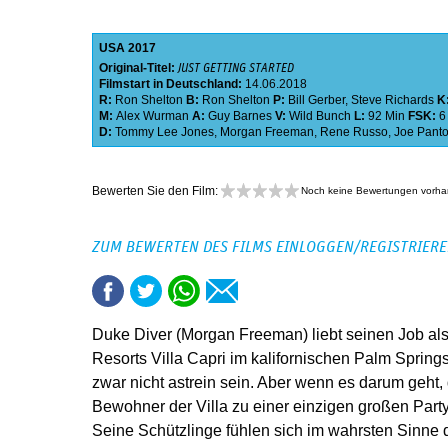
USA
2017
Original-Titel:
JUST GETTING STARTED
Filmstart in Deutschland:
14.06.2018
R:
Ron Shelton
B:
Ron Shelton
P:
Bill Gerber
,
Steve Richards
K
M:
Alex Wurman
A:
Guy Barnes
V:
Wild Bunch
L:
92 Min
FSK:
6
D:
Tommy Lee Jones
,
Morgan Freeman
,
Rene Russo
,
Joe Panto
Bewerten Sie den Film:
Noch keine Bewertungen vorh
ZUM BEWERTEN DES FILMS EINLOGGEN/REGISTRIER
Duke Diver (Morgan Freeman) liebt seinen Job al
Resorts Villa Capri im kalifornischen Palm Sprin
zwar nicht astrein sein. Aber wenn es darum geht
Bewohner der Villa zu einer einzigen großen Party
Seine Schützlinge fühlen sich im wahrsten Sinne 