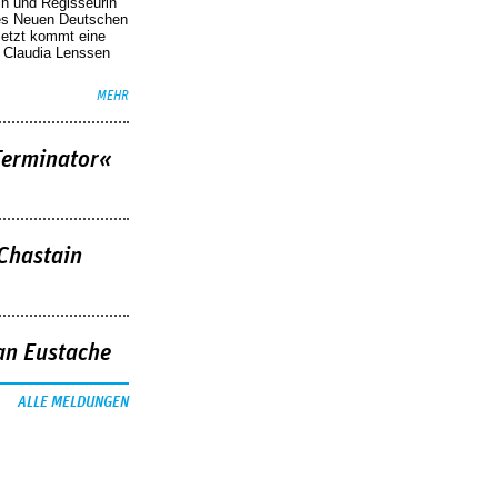
in und Regisseurin
des Neuen Deutschen
Jetzt kommt eine
. Claudia Lenssen
MEHR
Terminator«
 Chastain
an Eustache
ALLE MELDUNGEN