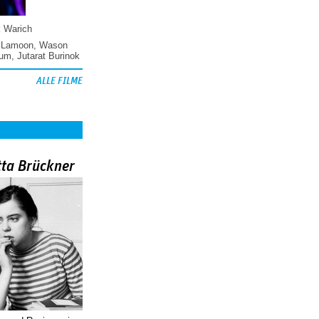
k Warich
 Lamoon
,
Wason
hum
,
Jutarat Burinok
ALLE FILME
tta Brückner