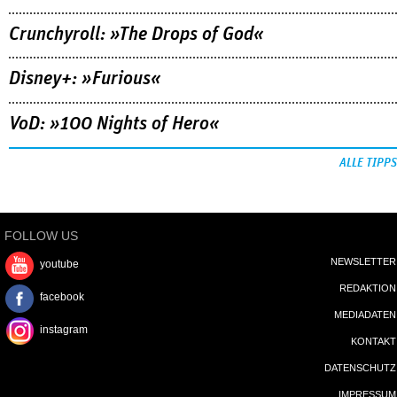
Crunchyroll: »The Drops of God«
Disney+: »Furious«
VoD: »100 Nights of Hero«
ALLE TIPPS
FOLLOW US
NEWSLETTER
youtube
REDAKTION
facebook
MEDIADATEN
instagram
KONTAKT
DATENSCHUTZ
IMPRESSUM