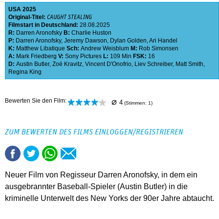
USA
2025
Original-Titel:
CAUGHT STEALING
Filmstart in Deutschland:
28.08.2025
R:
Darren Aronofsky
B:
Charlie Huston
P:
Darren Aronofsky
,
Jeremy Dawson
,
Dylan Golden
,
Ari Handel
K:
Matthew Libatique
Sch:
Andrew Weisblum
M:
Rob Simonsen
A:
Mark Friedberg
V:
Sony Pictures
L:
109 Min
FSK:
16
D:
Austin Butler
,
Zoë Kravitz
,
Vincent D'Onofrio
,
Liev Schreiber
,
Matt Smith
,
Regina King
⌀
Bewerten Sie den Film:
4
(Stimmen:
1
)
ZUM BEWERTEN DES FILMS EINLOGGEN/REGISTRIEREN
Neuer Film von Regisseur Darren Aronofsky, in dem ein
ausgebrannter Baseball-Spieler (Austin Butler) in die
kriminelle Unterwelt des New Yorks der 90er Jahre abtaucht.