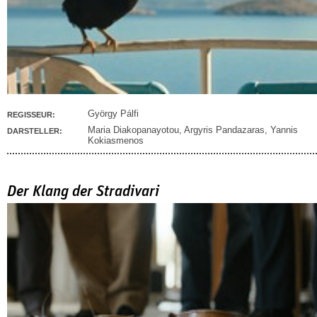
György Pálfi
REGISSEUR:
Maria Diakopanayotou
,
Argyris Pandazaras
,
Yannis
DARSTELLER:
Kokiasmenos
Der Klang der Stradivari