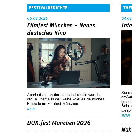
FESTIVALBERICHTE
THE
06.08.2026
03.08
Filmfest München – Neues
Int
deutsches Kino
Sandr
Abarbeitung an der eigenen Familie war das
großen
große Thema in der Reihe »Neues deutsches
lyrisc
Kino« beim Filmfest München.
Bahn 
MEHR
Gespr
MEHR
DOK.fest München 2026
Nah