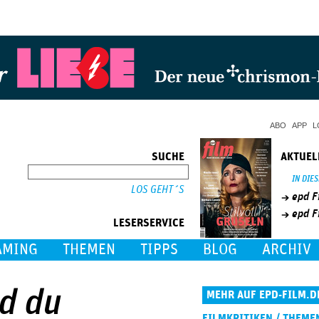
Jump to Navigation
ABO
APP
L
SUCHE
AKTUEL
SUCHE
IN DIE
epd F
epd F
LESERSERVICE
AMING
THEMEN
TIPPS
BLOG
ARCHIV
nd du
MEHR AUF EPD-FILM.D
FILMKRITIKEN / THEME