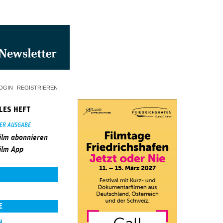
OGIN
REGISTRIEREN
LES HEFT
SER AUSGABE
ilm abonnieren
ilm App
E
N