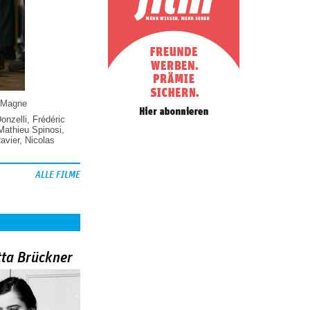
 Magne
Donzelli
,
Frédéric
Mathieu Spinosi
,
vier
,
Nicolas
ALLE FILME
tta Brückner