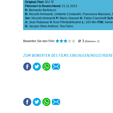
Original-Titel:
IO E TE
Filmstart in Deutschland:
21.11.2013
R:
Bernardo Bertolucci
B:
Niccolò Ammaniti
,
Umberto Contarello
,
Francesca Marciano
,
Vor:
Niccolò Ammaniti
P:
Mario Gianani
K:
Fabio Cianchetti
Sch
A:
Jean Rabasse
V:
Kool Filmdistribution
L:
103 Min
FSK:
kein
D:
Jacopo Olmo Antinori
,
Tea Falco
⌀
3
Bewerten Sie den Film:
(Stimmen:
2
)
ZUM BEWERTEN DES FILMS EINLOGGEN/REGISTRIER