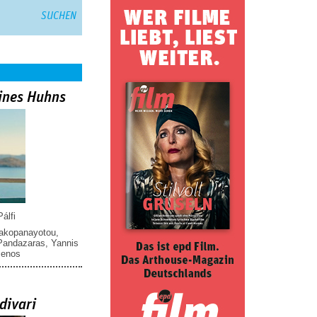
ines Huhns
álfi
iakopanayotou
,
 Pandazaras
,
Yannis
menos
divari