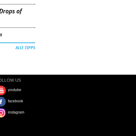
Drops of
«
ALLE TIPPS
OLLOW US
youtube
facebook
instagram