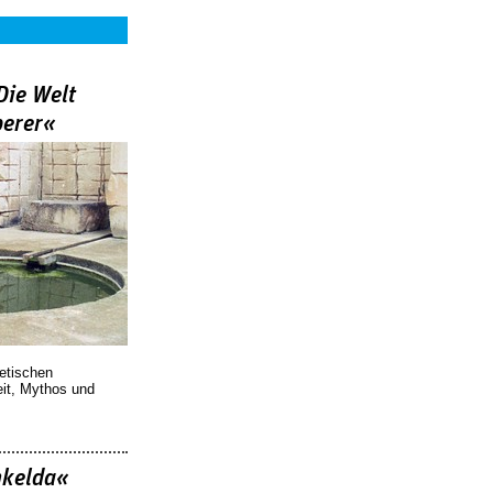
Die Welt
berer«
oetischen
eit, Mythos und
nkelda«