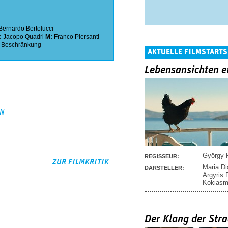
Bernardo Bertolucci
:
Jacopo Quadri
M:
Franco Piersanti
e Beschränkung
AKTUELLE FILMSTARTS
Lebensansichten e
EN
György P
REGISSEUR:
ZUR FILMKRITIK
Maria D
DARSTELLER:
Argyris
Kokias
Der Klang der Stra