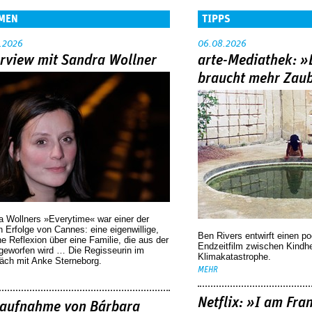
MEN
TIPPS
.2026
06.08.2026
erview mit Sandra Wollner
arte-Mediathek: »
braucht mehr Zau
a Wollners »Everytime« war einer der
 Erfolge von Cannes: eine eigenwillige,
Ben Rivers entwirft einen p
he Reflexion über eine ­Familie, die aus der
Endzeitfilm zwischen Kindh
geworfen wird … Die Regisseurin im
Klimakatastrophe.
äch mit Anke Sterneborg.
MEHR
Netflix: »I am Fra
aufnahme von Bárbara