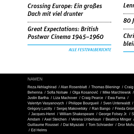
Len
Crossing Europe: Ein großes
Dach mit viel drunter
80 
Great Expectations: British
Chr
Postwar Cinema 1945–1960
blei
ALLE FESTIVALBERICHTE
NAMEN
Reza Akhlaghirad
Alan Rosenblatt
Thomas Blieningr
Craig
Behenna
Sofia Nolsøe
Olga Kosanović
Mike Marchlewsk
Justin Bartha
Liza Machover
Craig Pearce
Ewa Farna
Valentyn Vasyanovych
Philippe Bourgueil
Sven Unterwaldt
Grégory Lucilly
Sergej Makovetsky
Ran Bango
Frieda Grü
Jacques-Henri
William Shakespeare
George Folsey Jr.
S
Amdam
Axel Steichen
Verena Unbehaun
Beatrice Minger
Guillaume Roussel
Dai Miyazaki
Tom Schraeder
Dror Moh
Ed Helms