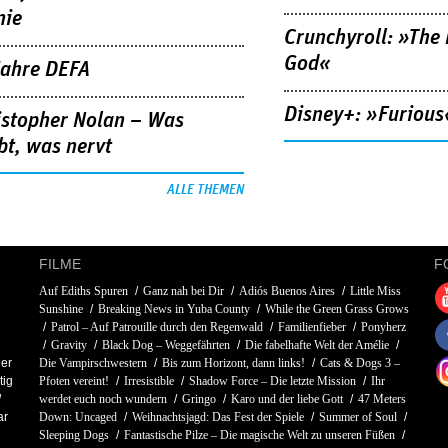
nie
Crunchyroll: »The 
God«
Jahre DEFA
Disney+: »Furious
istopher Nolan – Was
bt, was nervt
ALLE THEMEN
FILME
F
Auf Ediths Spuren
Ganz nah bei Dir
Adiós Buenos Aires
Little Miss
Sunshine
Breaking News in Yuba County
While the Green Grass Grows
Patrol – Auf Patrouille durch den Regenwald
Familienfieber
Ponyherz
Gravity
Black Dog – Weggefährten
Die fabelhafte Welt der Amélie
ner
Die Vampirschwestern
Bis zum Horizont, dann links!
Cats & Dogs 3 –
tig
Pfoten vereint!
Irresistible
Shadow Force – Die letzte Mission
Ihr
werdet euch noch wundern
Gringo
Karo und der liebe Gott
47 Meters
ar
Down: Uncaged
Weihnachtsjagd: Das Fest der Spiele
Summer of Soul
Sleeping Dogs
Fantastische Pilze – Die magische Welt zu unseren Füßen