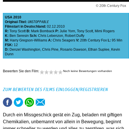
© 20th Century Fox
USA
2010
Original-Titel:
UNSTOPPABLE
Filmstart in Deutschland:
02.12.2010
R:
Tony Scott
B:
Mark Bomback
P:
Julie Yorn
,
Tony Scott
,
Mimi Rogers
K:
Ben Seresin
Sch:
Chris Lebenzon
,
Robert Duffy
M:
Harry Gregson-Williams
A:
Chris Seagers
V:
20th Century Fox
L:
95 Min
FSK:
12
D:
Denzel Washington
,
Chris Pine
,
Rosario Dawson
,
Ethan Suplee
,
Kevin
Dunn
Bewerten Sie den Film:
Noch keine Bewertungen vorhanden
ZUM BEWERTEN DES FILMS EINLOGGEN/REGISTRIEREN
Durch ein Missgeschick gerät ein Zug, beladen mit giftigen
Chemikalien, unbemannt von allein in Bewegung, beginnt
immer schneller zu werden und alles zu zerstören, was sich