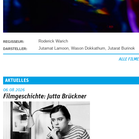
Roderick Warich
REGISSEUR:
Jutamat Lamoon
,
Wason Dokkathum
,
Jutarat Burinok
DARSTELLER:
ALLE FILME
AKTUELLES
06.08.2026
Filmgeschichte: Jutta Brückner