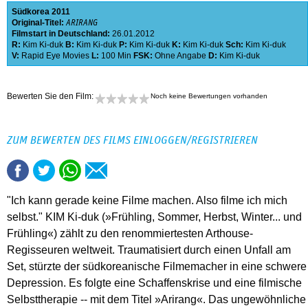
Südkorea
2011
Original-Titel:
ARIRANG
Filmstart in Deutschland:
26.01.2012
R:
Kim Ki-duk
B:
Kim Ki-duk
P:
Kim Ki-duk
K:
Kim Ki-duk
Sch:
Kim Ki-duk
V:
Rapid Eye Movies
L:
100 Min
FSK:
Ohne Angabe
D:
Kim Ki-duk
Bewerten Sie den Film:
Noch keine Bewertungen vorhanden
ZUM BEWERTEN DES FILMS EINLOGGEN/REGISTRIEREN
"Ich kann gerade keine Filme machen. Also filme ich mich
selbst." KIM Ki-duk (»Frühling, Sommer, Herbst, Winter... und
Frühling«) zählt zu den renommiertesten Arthouse-
Regisseuren weltweit. Traumatisiert durch einen Unfall am
Set, stürzte der südkoreanische Filmemacher in eine schwere
Depression. Es folgte eine Schaffenskrise und eine filmische
Selbsttherapie -- mit dem Titel »Arirang«. Das ungewöhnliche