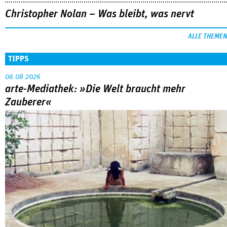
im Gespräch mit Anke Sterneborg.
MEHR
Nahaufnahme von Bárbara Lennie
80 Jahre DEFA
Christopher Nolan – Was bleibt, was nervt
ALLE THEMEN
TIPPS
06.08.2026
arte-Mediathek: »Die Welt braucht mehr
Zauberer«