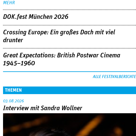
Abarbeitung an der eigenen Familie war das große Thema in
der Reihe »Neues deutsches Kino« beim Filmfest München.
MEHR
DOK.fest München 2026
Crossing Europe: Ein großes Dach mit viel
drunter
Great Expectations: British Postwar Cinema
1945–1960
ALLE FESTIVALBERICHTE
THEMEN