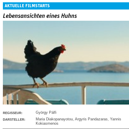
AKTUELLE FILMSTARTS
Lebensansichten eines Huhns
György Pálfi
REGISSEUR:
Maria Diakopanayotou
,
Argyris Pandazaras
,
Yannis
DARSTELLER:
Kokiasmenos