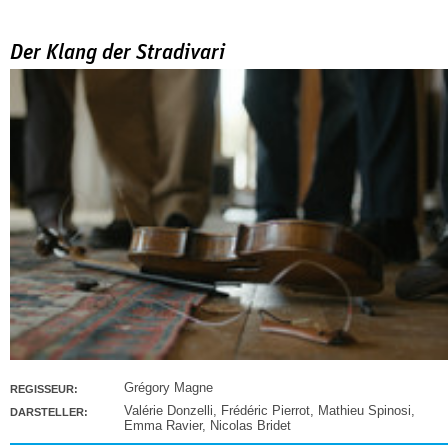
Der Klang der Stradivari
Grégory Magne
REGISSEUR:
Valérie Donzelli
,
Frédéric Pierrot
,
Mathieu Spinosi
,
DARSTELLER:
Emma Ravier
,
Nicolas Bridet