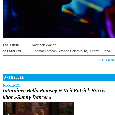
Roderick Warich
REGISSEUR:
Jutamat Lamoon
,
Wason Dokkathum
,
Jutarat Burinok
DARSTELLER:
ALLE FILME
AKTUELLES
10.08.2026
Interview: Bella Ramsey & Neil Patrick Harris
über »Sunny Dancer«