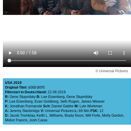
© Universal Pictures
USA
2019
Original-Titel:
GOOD BOYS
Filmstart in Deutschland:
22.08.2019
R:
Gene Stupnitsky
B:
Lee Eisenberg
,
Gene Stupnitsky
P:
Lee Eisenberg
,
Evan Goldberg
,
Seth Rogen
,
James Weaver
K:
Jonathan Furmanski
Sch:
Daniel Gabbe
M:
Lyle Workman
A:
Jeremy Stanbridge
V:
Universal Pictures
L:
89 Min
FSK:
12
D:
Jacob Tremblay
,
Keith L. Williams
,
Brady Noon
,
Will Forte
,
Molly Gordon
,
Midori Francis
,
Josh Caras