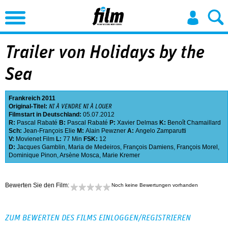
Jump to Navigation
Trailer von Holidays by the
Sea
Frankreich
2011
Original-Titel:
NI À VENDRE NI À LOUER
Filmstart in Deutschland:
05.07.2012
R:
Pascal Rabaté
B:
Pascal Rabaté
P:
Xavier Delmas
K:
Benoît Chamaillard
Sch:
Jean-François Elie
M:
Alain Pewzner
A:
Angelo Zamparutti
V:
Movienet Film
L:
77 Min
FSK:
12
D:
Jacques Gamblin
,
Maria de Medeiros
,
François Damiens
,
François Morel
,
Dominique Pinon
,
Arsène Mosca
,
Marie Kremer
Bewerten Sie den Film:
Noch keine Bewertungen vorhanden
ZUM BEWERTEN DES FILMS EINLOGGEN/REGISTRIEREN