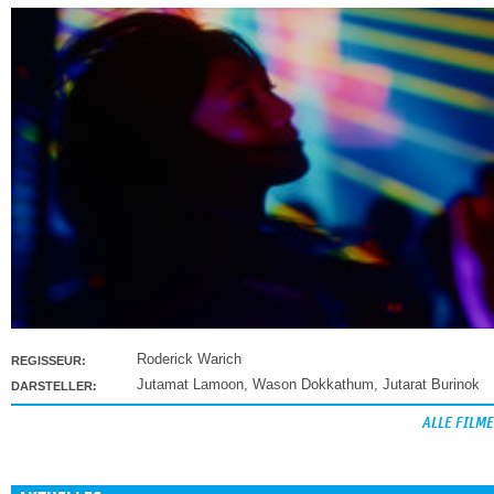
Roderick Warich
REGISSEUR:
Jutamat Lamoon
,
Wason Dokkathum
,
Jutarat Burinok
DARSTELLER:
ALLE FILME