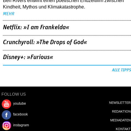
Ben Rivers entwirft einen poetischen Endzeitfilm zwischen
Kindheit, Mythos und Klimakatastrophe.
MEHR
Netflix: »I am Frankelda«
Crunchyroll: »The Drops of God«
Disney+: »Furious«
ALLE TIPPS
FOLLOW US
NEWSLETTER
youtube
REDAKTION
facebook
MEDIADATEN
instagram
KONTAKT