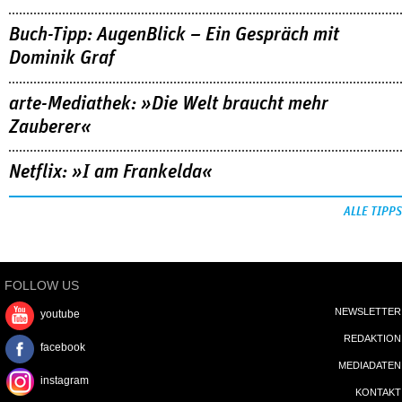
Buch-Tipp: AugenBlick – Ein Gespräch mit
Dominik Graf
arte-Mediathek: »Die Welt braucht mehr
Zauberer«
Netflix: »I am Frankelda«
ALLE TIPPS
FOLLOW US
NEWSLETTER
youtube
REDAKTION
facebook
MEDIADATEN
instagram
KONTAKT