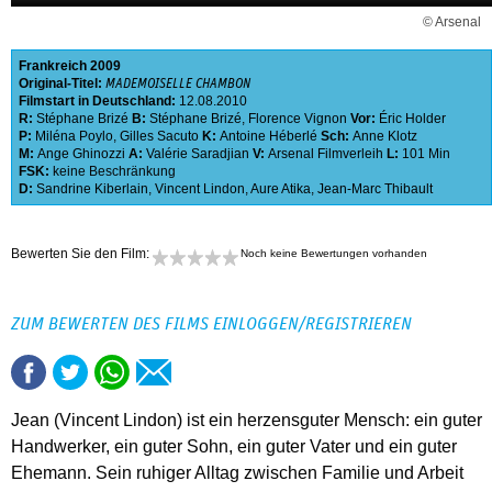
© Arsenal
Frankreich
2009
Original-Titel:
MADEMOISELLE CHAMBON
Filmstart in Deutschland:
12.08.2010
R:
Stéphane Brizé
B:
Stéphane Brizé
,
Florence Vignon
Vor:
Éric Holder
P:
Miléna Poylo
,
Gilles Sacuto
K:
Antoine Héberlé
Sch:
Anne Klotz
M:
Ange Ghinozzi
A:
Valérie Saradjian
V:
Arsenal Filmverleih
L:
101 Min
FSK:
keine Beschränkung
D:
Sandrine Kiberlain
,
Vincent Lindon
,
Aure Atika
,
Jean-Marc Thibault
Bewerten Sie den Film:
Noch keine Bewertungen vorhanden
ZUM BEWERTEN DES FILMS EINLOGGEN/REGISTRIEREN
Jean (Vincent Lindon) ist ein herzensguter Mensch: ein guter
Handwerker, ein guter Sohn, ein guter Vater und ein guter
Ehemann. Sein ruhiger Alltag zwischen Familie und Arbeit