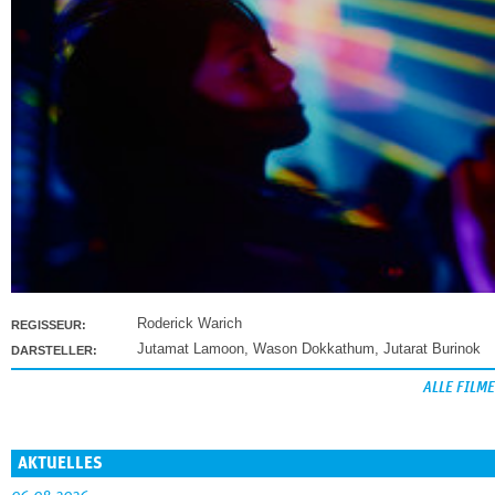
Roderick Warich
REGISSEUR:
Jutamat Lamoon
,
Wason Dokkathum
,
Jutarat Burinok
DARSTELLER:
ALLE FILME
AKTUELLES