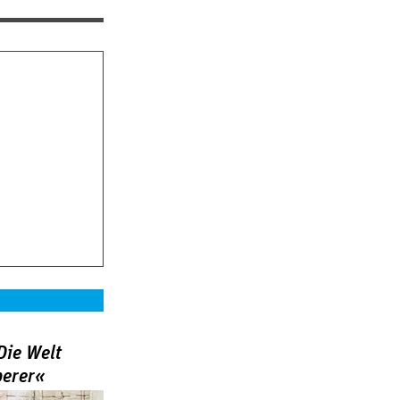
Die Welt
berer«