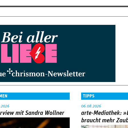
MEN
TIPPS
.2026
06.08.2026
erview mit Sandra Wollner
arte-Mediathek: »
braucht mehr Zau