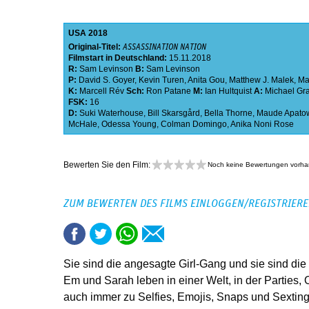
USA
2018
Original-Titel:
ASSASSINATION NATION
Filmstart in Deutschland:
15.11.2018
R:
Sam Levinson
B:
Sam Levinson
P:
David S. Goyer
,
Kevin Turen
,
Anita Gou
,
Matthew J. Malek
,
Ma
K:
Marcell Rév
Sch:
Ron Patane
M:
Ian Hultquist
A:
Michael Gr
FSK:
16
D:
Suki Waterhouse
,
Bill Skarsgård
,
Bella Thorne
,
Maude Apato
McHale
,
Odessa Young
,
Colman Domingo
,
Anika Noni Rose
Bewerten Sie den Film:
Noch keine Bewertungen vorh
ZUM BEWERTEN DES FILMS EINLOGGEN/REGISTRIER
Sie sind die angesagte Girl-Gang und sie sind die
Em und Sarah leben in einer Welt, in der Parties, O
auch immer zu Selfies, Emojis, Snaps und Sextings