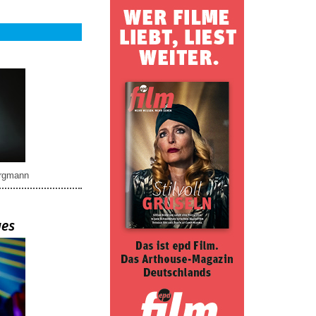
rgmann
ues