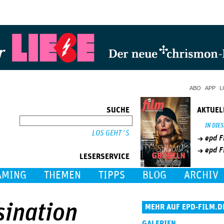
Jump to Navigation
ABO
APP
L
SUCHE
AKTUEL
SUCHE
IN DIE
epd F
epd F
LESERSERVICE
AMING
THEMEN
TIPPS
BLOG
ARCHIV
sination
MEHR AUF EPD-FILM.D
GALERIEN