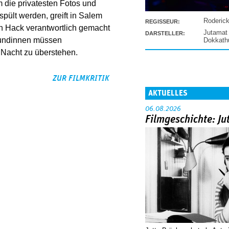
 die privatesten Fotos und
espült werden, greift in Salem
Roderic
REGISSEUR:
den Hack verantwortlich gemacht
Jutamat
DARSTELLER:
reundinnen müssen
Dokkat
 Nacht zu überstehen.
ZUR FILMKRITIK
AKTUELLES
06.08.2026
Filmgeschichte: Ju