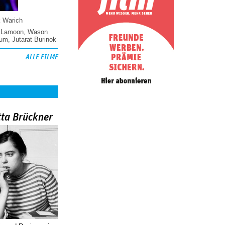
k Warich
 Lamoon
,
Wason
hum
,
Jutarat Burinok
ALLE FILME
tta Brückner