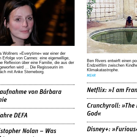
a Wollners »Everytime« war einer der
 Erfolge von Cannes: eine eigenwillige,
Ben Rivers entwirft einen p
he Reflexion über eine ­Familie, die aus der
Endzeitfilm zwischen Kindh
geworfen wird … Die Regisseurin im
Klimakatastrophe.
äch mit Anke Sterneborg.
MEHR
Netflix: »I am Fra
aufnahme von Bárbara
nie
Crunchyroll: »The 
God«
Jahre DEFA
Disney+: »Furious
istopher Nolan – Was