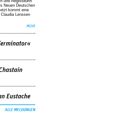
in und Regisseurin
des Neuen Deutschen
Jetzt kommt eine
. Claudia Lenssen
MEHR
Terminator«
 Chastain
an Eustache
ALLE MELDUNGEN