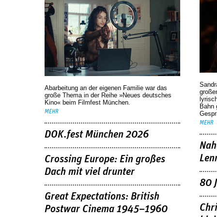
Sandr
Abarbeitung an der eigenen Familie war das
großen
große Thema in der Reihe »Neues deutsches
lyrisc
Kino« beim Filmfest München.
Bahn 
MEHR
Gespr
MEHR
DOK.fest München 2026
Nah
Len
Crossing Europe: Ein großes
Dach mit viel drunter
80 
Great Expectations: British
Chr
Postwar Cinema 1945–1960