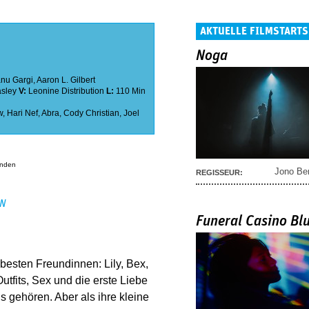
AKTUELLE FILMSTARTS
Noga
nu Gargi
,
Aaron L. Gilbert
asley
V:
Leonine Distribution
L:
110 Min
w
,
Hari Nef
,
Abra
,
Cody Christian
,
Joel
anden
Jono Be
REGISSEUR:
EN
Funeral Casino Bl
 besten Freundinnen: Lily, Bex,
utfits, Sex und die erste Liebe
 gehören. Aber als ihre kleine