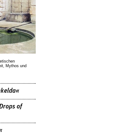
oetischen
eit, Mythos und
nkelda«
Drops of
«