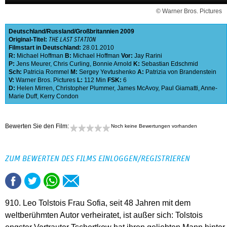
© Warner Bros. Pictures
Deutschland
Russland
Großbritannien
2009
Original-Titel:
THE LAST STATION
Filmstart in Deutschland:
28.01.2010
R:
Michael Hoffman
B:
Michael Hoffman
Vor:
Jay Rarini
P:
Jens Meurer
,
Chris Curling
,
Bonnie Arnold
K:
Sebastian Edschmid
Sch:
Patricia Rommel
M:
Sergey Yevtushenko
A:
Patrizia von Brandenstein
V:
Warner Bros. Pictures
L:
112 Min
FSK:
6
D:
Helen Mirren
,
Christopher Plummer
,
James McAvoy
,
Paul Giamatti
,
Anne-
Marie Duff
,
Kerry Condon
Bewerten Sie den Film:
Noch keine Bewertungen vorhanden
ZUM BEWERTEN DES FILMS EINLOGGEN/REGISTRIEREN
910. Leo Tolstois Frau Sofia, seit 48 Jahren mit dem
weltberühmten Autor verheiratet, ist außer sich: Tolstois