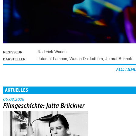
Roderick Warich
REGISSEUR:
Jutamat Lamoon
,
Wason Dokkathum
,
Jutarat Burinok
DARSTELLER:
ALLE FILME
AKTUELLES
06.08.2026
Filmgeschichte: Jutta Brückner