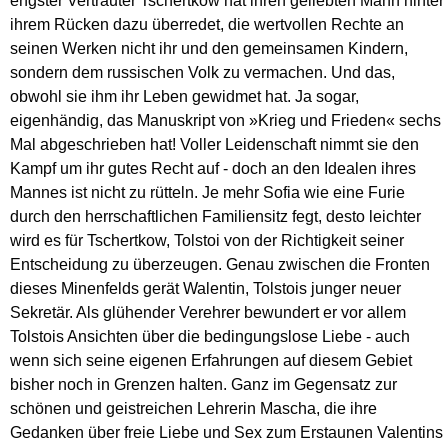
engster Vertrauter Tschertkow hat ihren geliebten Mann hinter
ihrem Rücken dazu überredet, die wertvollen Rechte an
seinen Werken nicht ihr und den gemeinsamen Kindern,
sondern dem russischen Volk zu vermachen. Und das,
obwohl sie ihm ihr Leben gewidmet hat. Ja sogar,
eigenhändig, das Manuskript von »Krieg und Frieden« sechs
Mal abgeschrieben hat! Voller Leidenschaft nimmt sie den
Kampf um ihr gutes Recht auf - doch an den Idealen ihres
Mannes ist nicht zu rütteln. Je mehr Sofia wie eine Furie
durch den herrschaftlichen Familiensitz fegt, desto leichter
wird es für Tschertkow, Tolstoi von der Richtigkeit seiner
Entscheidung zu überzeugen. Genau zwischen die Fronten
dieses Minenfelds gerät Walentin, Tolstois junger neuer
Sekretär. Als glühender Verehrer bewundert er vor allem
Tolstois Ansichten über die bedingungslose Liebe - auch
wenn sich seine eigenen Erfahrungen auf diesem Gebiet
bisher noch in Grenzen halten. Ganz im Gegensatz zur
schönen und geistreichen Lehrerin Mascha, die ihre
Gedanken über freie Liebe und Sex zum Erstaunen Valentins