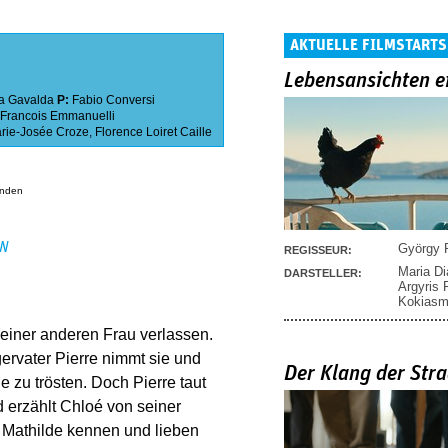
AKTUELLE FILMSTARTS
Lebensansichten e
a Gavalda
P:
Fabio Conversi
Francois Emmanuelli
rie-Josée Croze
,
Florence Loiret Caille
anden
EN
György P
REGISSEUR:
Maria D
DARSTELLER:
Argyris
Kokias
einer anderen Frau verlassen.
ervater Pierre nimmt sie und
Der Klang der Stra
e zu trösten. Doch Pierre taut
erzählt Chloé von seiner
n Mathilde kennen und lieben