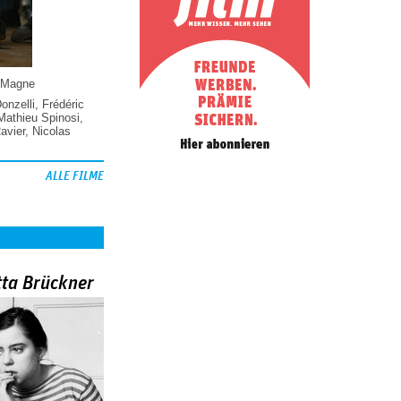
 Magne
Donzelli
,
Frédéric
Mathieu Spinosi
,
vier
,
Nicolas
ALLE FILME
tta Brückner