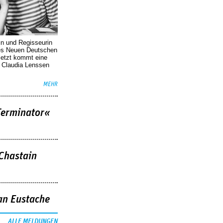
in und Regisseurin
des Neuen Deutschen
Jetzt kommt eine
. Claudia Lenssen
MEHR
Terminator«
 Chastain
an Eustache
ALLE MELDUNGEN