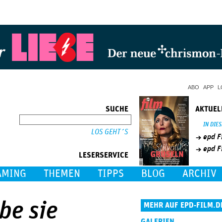
Jump to Navigation
ABO
APP
L
SUCHE
AKTUEL
SUCHE
IN DIE
epd F
epd F
LESERSERVICE
AMING
THEMEN
TIPPS
BLOG
ARCHIV
be sie
MEHR AUF EPD-FILM.D
GALERIEN