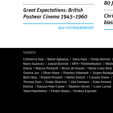
80 
Great Expectations: British
Chr
Postwar Cinema 1945–1960
blei
ALLE FESTIVALBERICHTE
NAMEN
Clémence Ney
Baher Agbariya
Saira Haid
Sonja Henrich
Mario Suances
Jutarat Burinok
MFA+ Filmdistribution
Médi
Diarra
Marcus Richardt
Bruno de Keyzer
Marie-Luise Best
Gianna Jun
Oliver Adam
Rasmus Videbaek
Jürgen Baldig
Björn Birg
Roland Possehl
Marko Dyrlich
Cassian Elwes
Thomas Dam
Drake Shannon
Zoe Fürmann
Ester Amrami
Ekimas
Naysun Alae-Carew
Stephen Glover
Luise Lunow
Talant Akynbekov
Fenton Bailey
Kristina Esposito