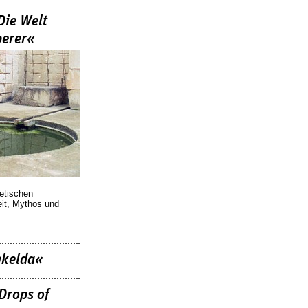
Die Welt
berer«
oetischen
eit, Mythos und
nkelda«
Drops of