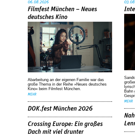
06.08.2026
03.08
Filmfest München – Neues
Int
deutsches Kino
Sandr
Abarbeitung an der eigenen Familie war das
großen
große Thema in der Reihe »Neues deutsches
lyrisc
Kino« beim Filmfest München.
Bahn 
MEHR
Gespr
MEHR
DOK.fest München 2026
Nah
Len
Crossing Europe: Ein großes
Dach mit viel drunter