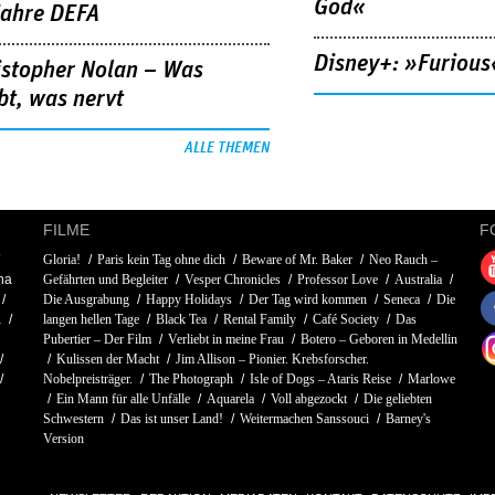
God«
Jahre DEFA
Disney+: »Furious
istopher Nolan – Was
bt, was nervt
ALLE THEMEN
FILME
F
Gloria!
Paris kein Tag ohne dich
Beware of Mr. Baker
Neo Rauch –
na
Gefährten und Begleiter
Vesper Chronicles
Professor Love
Australia
Die Ausgrabung
Happy Holidays
Der Tag wird kommen
Seneca
Die
a
langen hellen Tage
Black Tea
Rental Family
Café Society
Das
Pubertier – Der Film
Verliebt in meine Frau
Botero – Geboren in Medellin
Kulissen der Macht
Jim Allison – Pionier. Krebsforscher.
Nobelpreisträger.
The Photograph
Isle of Dogs – Ataris Reise
Marlowe
Ein Mann für alle Unfälle
Aquarela
Voll abgezockt
Die geliebten
Schwestern
Das ist unser Land!
Weitermachen Sanssouci
Barney's
Version