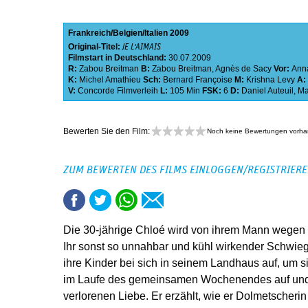
Frankreich
Belgien
Italien
2009
Original-Titel:
JE L'AIMAIS
Filmstart in Deutschland:
30.07.2009
R:
Zabou Breitman
B:
Zabou Breitman
,
Agnès de Sacy
Vor:
Ann
K:
Michel Amathieu
Sch:
Bernard Françoise
M:
Krishna Levy
A:
V:
Concorde Filmverleih
L:
105 Min
FSK:
6
D:
Daniel Auteuil
,
Ma
Bewerten Sie den Film:
Noch keine Bewertungen vorh
ZUM BEWERTEN DES FILMS EINLOGGEN/REGISTRIER
Die 30-jährige Chloé wird von ihrem Mann wegen 
Ihr sonst so unnahbar und kühl wirkender Schwieg
ihre Kinder bei sich in seinem Landhaus auf, um si
im Laufe des gemeinsamen Wochenendes auf und 
verlorenen Liebe. Er erzählt, wie er Dolmetscheri