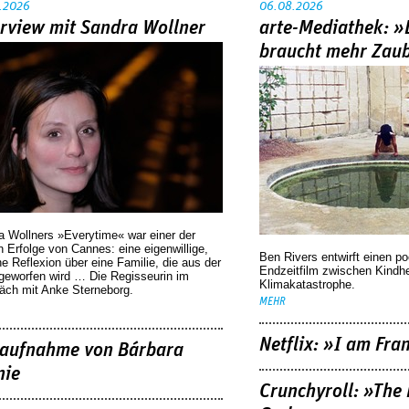
.2026
06.08.2026
erview mit Sandra Wollner
arte-Mediathek: »
braucht mehr Zau
a Wollners »Everytime« war einer der
 Erfolge von Cannes: eine eigenwillige,
Ben Rivers entwirft einen p
he Reflexion über eine ­Familie, die aus der
Endzeitfilm zwischen Kindh
geworfen wird … Die Regisseurin im
Klimakatastrophe.
äch mit Anke Sterneborg.
MEHR
Netflix: »I am Fra
aufnahme von Bárbara
nie
Crunchyroll: »The 