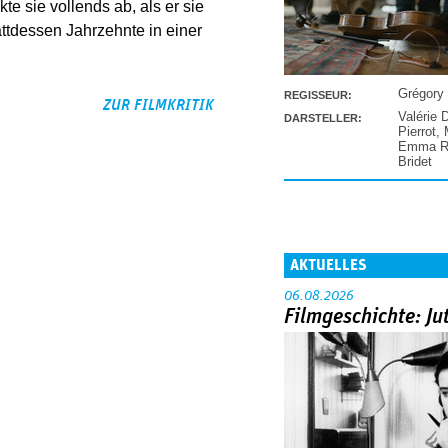
te sie vollends ab, als er sie
attdessen Jahrzehnte in einer
Grégory
REGISSEUR:
ZUR FILMKRITIK
Valérie 
DARSTELLER:
Pierrot
,
Emma Ra
Bridet
AKTUELLES
06.08.2026
Filmgeschichte: Ju