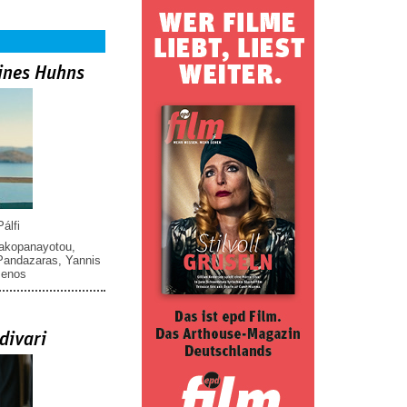
ines Huhns
álfi
iakopanayotou
,
 Pandazaras
,
Yannis
menos
divari