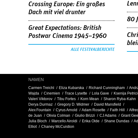
Len
Crossing Europe: Ein großes
Dach mit viel drunter
80 
Great Expectations: British
Chr
Postwar Cinema 1945–1960
blei
ALLE FESTIVALBERICHTE
NAMEN
Carmen Treichl
Eliza Kubarska
Richard Cunningham
Andr
Wajda
Cinemien
Trace Lysette
Lola Gave
Ksenija Petrici
Valeri Viktorov
Tibu Fortes
Korn Mean
Sharon Ryba-Kahn
Derya Durmaz
Gregory D. Widmer
David Mansfield
Alex Fountain
Cyrus Arnold
Adam Rosette
Faith Hill
Alfre
de Juan
Olivia Colman
Giulio Brizzi
CJ Adams
Grant Ge
Julia Bloch
Marcello Airoldi
Erika Olde
Shane Dundas
A
Elliot
Chaney McCuistion