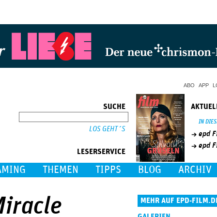
Jump to Navigation
ABO
APP
L
SUCHE
AKTUEL
SUCHE
IN DIE
epd F
epd F
LESERSERVICE
AMING
THEMEN
TIPPS
BLOG
ARCHIV
Miracle
MEHR AUF EPD-FILM.D
GALERIEN