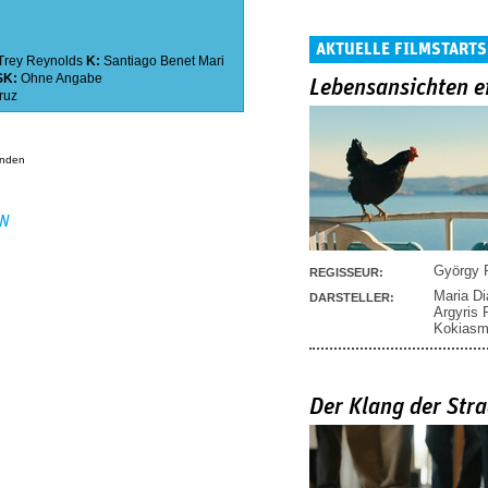
AKTUELLE FILMSTARTS
Trey Reynolds
K:
Santiago Benet Mari
SK:
Ohne Angabe
Lebensansichten e
ruz
anden
EN
György P
REGISSEUR:
Maria D
DARSTELLER:
Argyris
Kokias
Der Klang der Stra