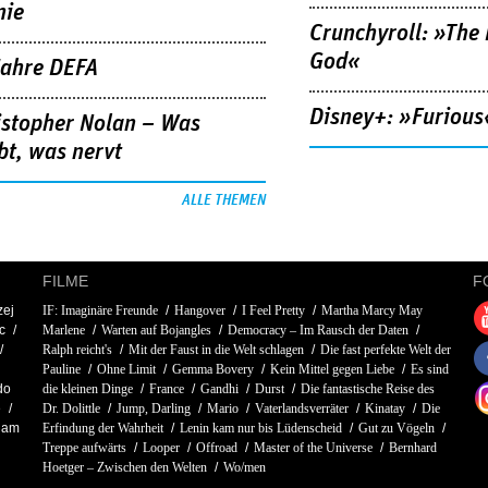
nie
Crunchyroll: »The 
God«
Jahre DEFA
Disney+: »Furious
istopher Nolan – Was
bt, was nervt
ALLE THEMEN
FILME
F
zej
IF: Imaginäre Freunde
Hangover
I Feel Pretty
Martha Marcy May
c
Marlene
Warten auf Bojangles
Democracy – Im Rausch der Daten
Ralph reicht's
Mit der Faust in die Welt schlagen
Die fast perfekte Welt der
Pauline
Ohne Limit
Gemma Bovery
Kein Mittel gegen Liebe
Es sind
do
die kleinen Dinge
France
Gandhi
Durst
Die fantastische Reise des
e
Dr. Dolittle
Jump, Darling
Mario
Vaterlandsverräter
Kinatay
Die
dam
Erfindung der Wahrheit
Lenin kam nur bis Lüdenscheid
Gut zu Vögeln
Treppe aufwärts
Looper
Offroad
Master of the Universe
Bernhard
Hoetger – Zwischen den Welten
Wo/men