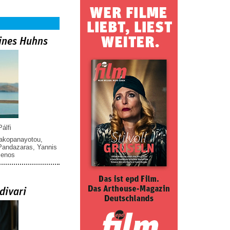
ines Huhns
álfi
iakopanayotou
,
 Pandazaras
,
Yannis
menos
divari