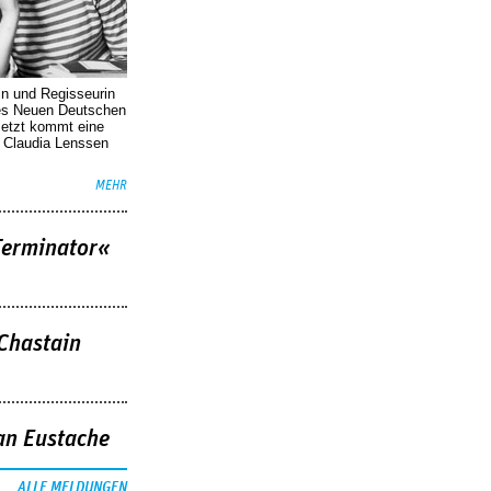
in und Regisseurin
des Neuen Deutschen
Jetzt kommt eine
. Claudia Lenssen
MEHR
Terminator«
 Chastain
an Eustache
ALLE MELDUNGEN