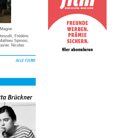
 Magne
Donzelli
,
Frédéric
Mathieu Spinosi
,
vier
,
Nicolas
ALLE FILME
tta Brückner