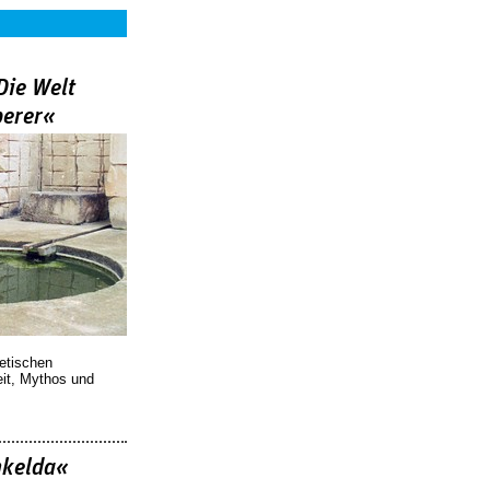
Die Welt
berer«
oetischen
eit, Mythos und
nkelda«