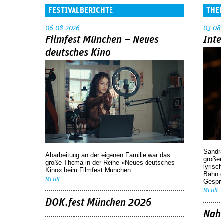
FESTIVALBERICHTE
THE
06.08.2026
03.08
Filmfest München – Neues
Int
deutsches Kino
Sandr
Abarbeitung an der eigenen Familie war das
großen
große Thema in der Reihe »Neues deutsches
lyrisc
Kino« beim Filmfest München.
Bahn 
MEHR
Gespr
MEHR
DOK.fest München 2026
Nah