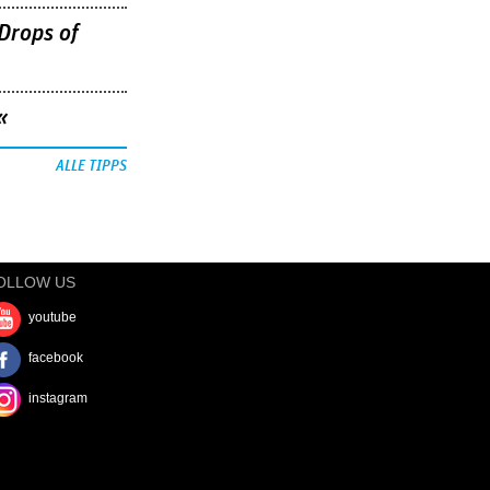
Drops of
«
ALLE TIPPS
OLLOW US
youtube
facebook
instagram