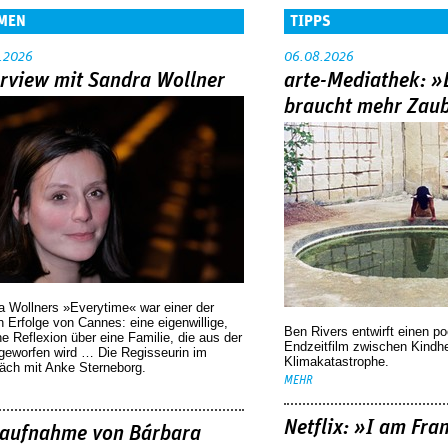
MEN
TIPPS
.2026
06.08.2026
erview mit Sandra Wollner
arte-Mediathek: »
braucht mehr Zau
a Wollners »Everytime« war einer der
 Erfolge von Cannes: eine eigenwillige,
Ben Rivers entwirft einen p
he Reflexion über eine ­Familie, die aus der
Endzeitfilm zwischen Kindh
geworfen wird … Die Regisseurin im
Klimakatastrophe.
äch mit Anke Sterneborg.
MEHR
Netflix: »I am Fra
aufnahme von Bárbara