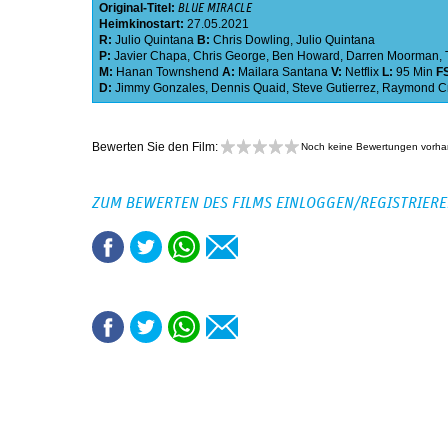
Original-Titel:
BLUE MIRACLE
Heimkinostart:
27.05.2021
R:
Julio Quintana
B:
Chris Dowling
,
Julio Quintana
P:
Javier Chapa
,
Chris George
,
Ben Howard
,
Darren Moorman
,
M:
Hanan Townshend
A:
Mailara Santana
V:
Netflix
L:
95 Min
F
D:
Jimmy Gonzales
,
Dennis Quaid
,
Steve Gutierrez
,
Raymond C
Bewerten Sie den Film:
Noch keine Bewertungen vorh
ZUM BEWERTEN DES FILMS EINLOGGEN/REGISTRIER