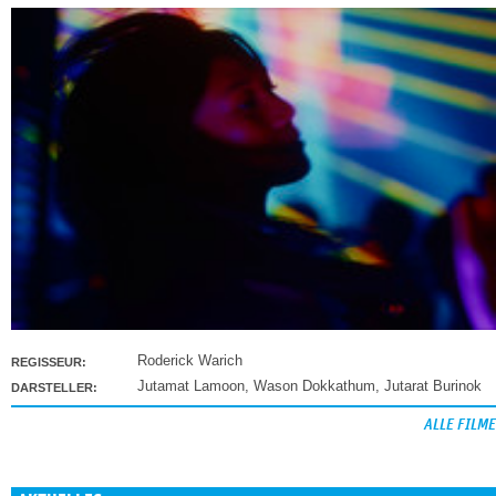
Roderick Warich
REGISSEUR:
Jutamat Lamoon
,
Wason Dokkathum
,
Jutarat Burinok
DARSTELLER:
ALLE FILME