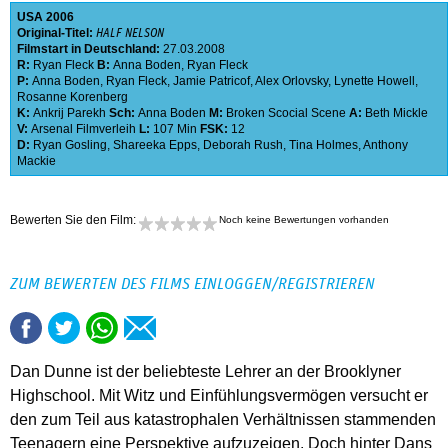
USA
2006
Original-Titel:
HALF NELSON
Filmstart in Deutschland:
27.03.2008
R:
Ryan Fleck
B:
Anna Boden
,
Ryan Fleck
P:
Anna Boden
,
Ryan Fleck
,
Jamie Patricof
,
Alex Orlovsky
,
Lynette Howell
,
Rosanne Korenberg
K:
Ankrij Parekh
Sch:
Anna Boden
M:
Broken Scocial Scene
A:
Beth Mickle
V:
Arsenal Filmverleih
L:
107 Min
FSK:
12
D:
Ryan Gosling
,
Shareeka Epps
,
Deborah Rush
,
Tina Holmes
,
Anthony
Mackie
Bewerten Sie den Film:
Noch keine Bewertungen vorhanden
ZUM BEWERTEN DES FILMS EINLOGGEN/REGISTRIEREN
Dan Dunne ist der beliebteste Lehrer an der Brooklyner
Highschool. Mit Witz und Einfühlungsvermögen versucht er
den zum Teil aus katastrophalen Verhältnissen stammenden
Teenagern eine Perspektive aufzuzeigen. Doch hinter Dans