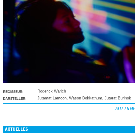
Roderick Warich
REGISSEUR:
Jutamat Lamoon
,
Wason Dokkathum
,
Jutarat Burinok
DARSTELLER:
ALLE FILME
AKTUELLES