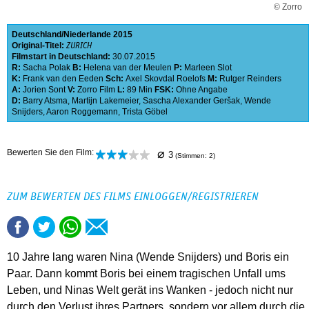
© Zorro
Deutschland
Niederlande
2015
Original-Titel:
ZURICH
Filmstart in Deutschland:
30.07.2015
R:
Sacha Polak
B:
Helena van der Meulen
P:
Marleen Slot
K:
Frank van den Eeden
Sch:
Axel Skovdal Roelofs
M:
Rutger Reinders
A:
Jorien Sont
V:
Zorro Film
L:
89 Min
FSK:
Ohne Angabe
D:
Barry Atsma
,
Martijn Lakemeier
,
Sascha Alexander Geršak
,
Wende
Snijders
,
Aaron Roggemann
,
Trista Göbel
⌀
Bewerten Sie den Film:
3
(Stimmen:
2
)
ZUM BEWERTEN DES FILMS EINLOGGEN/REGISTRIEREN
10 Jahre lang waren Nina (Wende Snijders) und Boris ein
Paar. Dann kommt Boris bei einem tragischen Unfall ums
Leben, und Ninas Welt gerät ins Wanken - jedoch nicht nur
durch den Verlust ihres Partners, sondern vor allem durch die