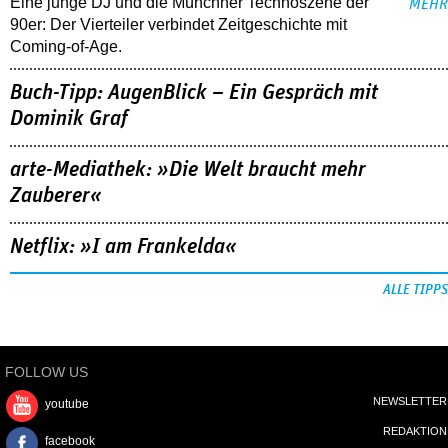
Eine junge DJ und die Münchner Technoszene der
MEHR
90er: Der Vierteiler verbindet Zeitgeschichte mit
Coming-of-Age.
Buch-Tipp: AugenBlick – Ein Gespräch mit
Dominik Graf
arte-Mediathek: »Die Welt braucht mehr
Zauberer«
Netflix: »I am Frankelda«
ALLE TIPPS
FOLLOW US
NEWSLETTER
youtube
REDAKTION
facebook