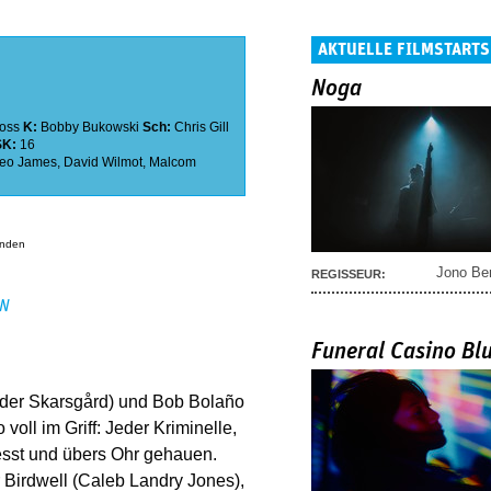
AKTUELLE FILMSTARTS
Noga
oss
K:
Bobby Bukowski
Sch:
Chris Gill
SK:
16
eo James
,
David Wilmot
,
Malcom
anden
Jono Be
REGISSEUR:
EN
Funeral Casino Bl
nder Skarsgård) und Bob Bolaño
ll im Griff: Jeder Kriminelle,
esst und übers Ohr gehauen.
 Birdwell (Caleb Landry Jones),