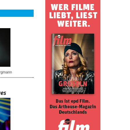
rgmann
ues