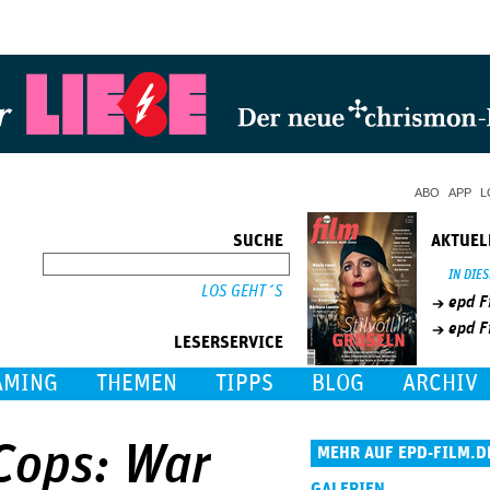
Jump to Navigation
ABO
APP
L
SUCHE
AKTUEL
SUCHE
IN DIE
epd F
epd F
LESERSERVICE
AMING
THEMEN
TIPPS
BLOG
ARCHIV
 Cops: War
MEHR AUF EPD-FILM.D
GALERIEN