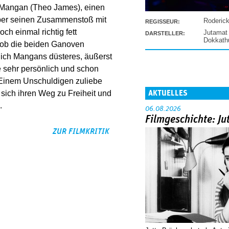
Mangan (Theo James), einen
ber seinen Zusammenstoß mit
Roderic
REGISSEUR:
och einmal richtig fett
Jutamat
DARSTELLER:
Dokkat
Bob die beiden Ganoven
lich Mangans düsteres, äußerst
e sehr persönlich und schon
 Einem Unschuldigen zuliebe
AKTUELLES
 sich ihren Weg zu Freiheit und
.
06.08.2026
Filmgeschichte: Ju
ZUR FILMKRITIK