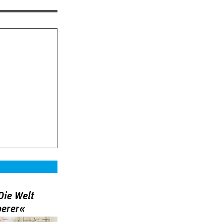
Die Welt
berer«