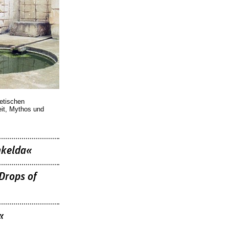
oetischen
eit, Mythos und
nkelda«
Drops of
«