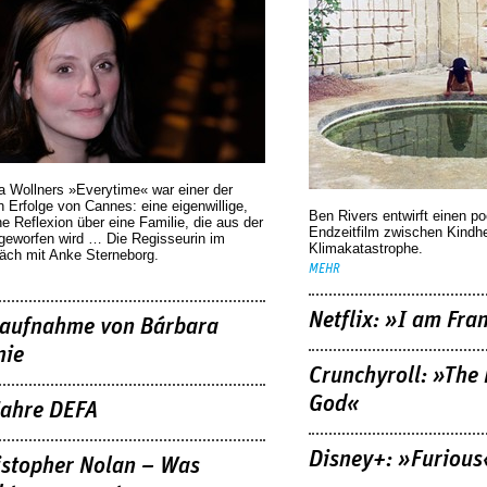
a Wollners »Everytime« war einer der
 Erfolge von Cannes: eine eigenwillige,
Ben Rivers entwirft einen p
he Reflexion über eine ­Familie, die aus der
Endzeitfilm zwischen Kindh
geworfen wird … Die Regisseurin im
Klimakatastrophe.
äch mit Anke Sterneborg.
MEHR
Netflix: »I am Fra
aufnahme von Bárbara
nie
Crunchyroll: »The 
God«
Jahre DEFA
Disney+: »Furious
istopher Nolan – Was