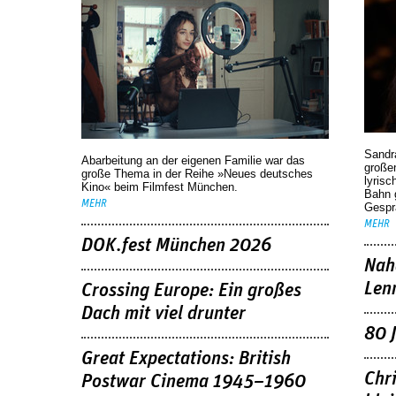
Sandr
Abarbeitung an der eigenen Familie war das
großen
große Thema in der Reihe »Neues deutsches
lyrisc
Kino« beim Filmfest München.
Bahn 
MEHR
Gespr
MEHR
DOK.fest München 2026
Nah
Len
Crossing Europe: Ein großes
Dach mit viel drunter
80 
Great Expectations: British
Chr
Postwar Cinema 1945–1960