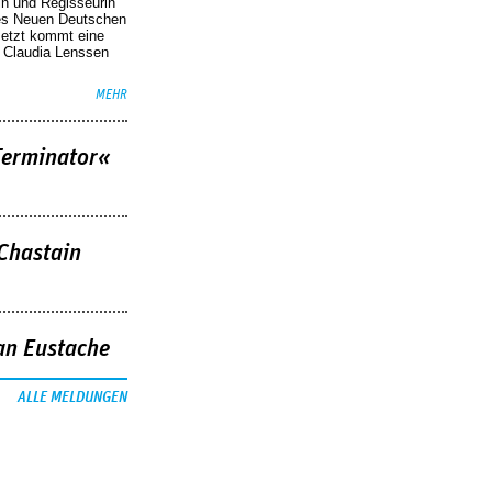
in und Regisseurin
des Neuen Deutschen
Jetzt kommt eine
. Claudia Lenssen
MEHR
Terminator«
 Chastain
an Eustache
ALLE MELDUNGEN