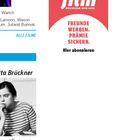
k Warich
 Lamoon
,
Wason
hum
,
Jutarat Burinok
ALLE FILME
tta Brückner