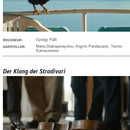
György Pálfi
REGISSEUR:
Maria Diakopanayotou
,
Argyris Pandazaras
,
Yannis
DARSTELLER:
Kokiasmenos
Der Klang der Stradivari