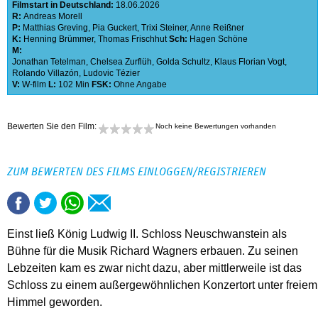
Filmstart in Deutschland:
18.06.2026
R:
Andreas Morell
P:
Matthias Greving
,
Pia Guckert
,
Trixi Steiner
,
Anne Reißner
K:
Henning Brümmer
,
Thomas Frischhut
Sch:
Hagen Schöne
M:
Jonathan Tetelman
,
Chelsea Zurflüh
,
Golda Schultz
,
Klaus Florian Vogt
,
Rolando Villazón
,
Ludovic Tézier
V:
W-film
L:
102 Min
FSK:
Ohne Angabe
Bewerten Sie den Film:
Noch keine Bewertungen vorhanden
ZUM BEWERTEN DES FILMS EINLOGGEN/REGISTRIEREN
Einst ließ König Ludwig II. Schloss Neuschwanstein als
Bühne für die Musik Richard Wagners erbauen. Zu seinen
Lebzeiten kam es zwar nicht dazu, aber mittlerweile ist das
Schloss zu einem außergewöhnlichen Konzertort unter freiem
Himmel geworden.