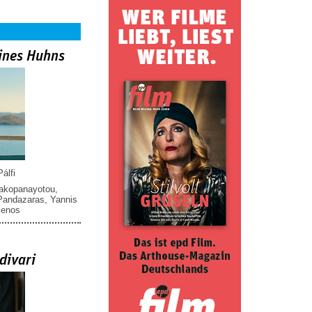
ines Huhns
álfi
iakopanayotou
,
 Pandazaras
,
Yannis
menos
divari