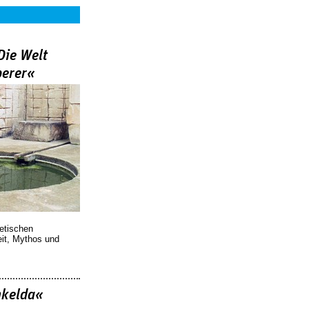
Die Welt
berer«
oetischen
eit, Mythos und
nkelda«