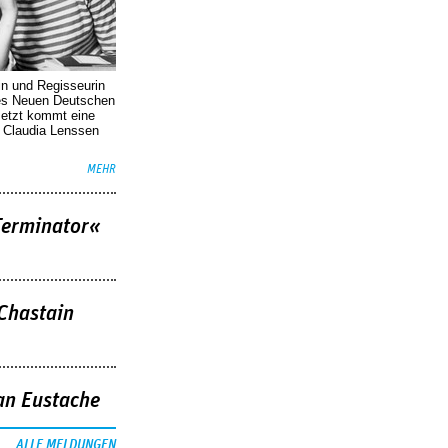
in und Regisseurin
des Neuen Deutschen
Jetzt kommt eine
. Claudia Lenssen
MEHR
Terminator«
 Chastain
an Eustache
ALLE MELDUNGEN