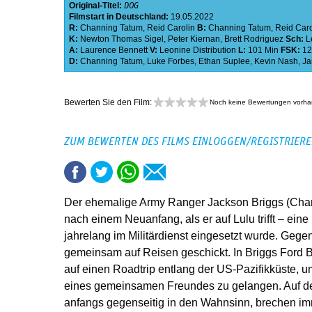
Original-Titel:
DOG
Filmstart in Deutschland:
19.05.2022
R:
Channing Tatum
,
Reid Carolin
B:
Channing Tatum
,
Reid Caro
K:
Newton Thomas Sigel
,
Peter Kiernan
,
Brett Rodriguez
Sch:
L
A:
Laurence Bennett
V:
Leonine Distribution
L:
101 Min
FSK:
12
D:
Channing Tatum
,
Luke Forbes
,
Ethan Suplee
,
Kevin Nash
,
Ja
Bewerten Sie den Film:
Noch keine Bewertungen vorh
ZUM BEWERTEN DES FILMS EINLOGGEN/REGISTRIER
Der ehemalige Army Ranger Jackson Briggs (Chan
nach einem Neuanfang, als er auf Lulu trifft – ein
jahrelang im Militärdienst eingesetzt wurde. Gege
gemeinsam auf Reisen geschickt. In Briggs Ford 
auf einen Roadtrip entlang der US-Pazifikküste, u
eines gemeinsamen Freundes zu gelangen. Auf dem
anfangs gegenseitig in den Wahnsinn, brechen im