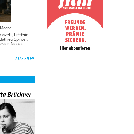
 Magne
Donzelli
,
Frédéric
Mathieu Spinosi
,
vier
,
Nicolas
ALLE FILME
tta Brückner