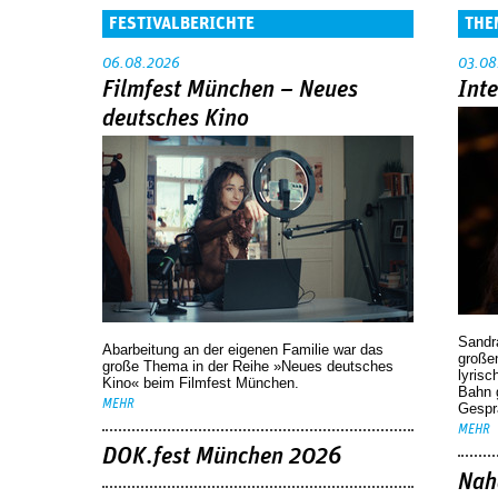
FESTIVALBERICHTE
THE
06.08.2026
03.08
Filmfest München – Neues
Int
deutsches Kino
Sandr
Abarbeitung an der eigenen Familie war das
großen
große Thema in der Reihe »Neues deutsches
lyrisc
Kino« beim Filmfest München.
Bahn 
MEHR
Gespr
MEHR
DOK.fest München 2026
Nah