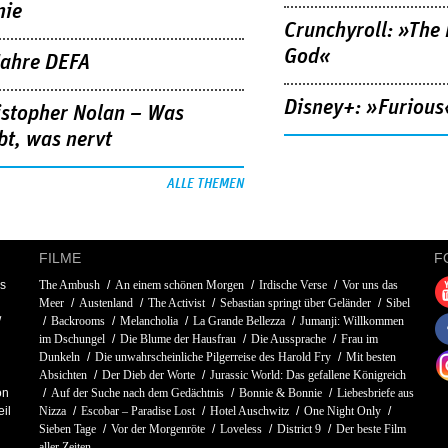
nie
Crunchyroll: »The 
God«
Jahre DEFA
Disney+: »Furious
istopher Nolan – Was
bt, was nervt
ALLE THEMEN
FILME
F
s
The Ambush
An einem schönen Morgen
Irdische Verse
Vor uns das
Meer
Austenland
The Activist
Sebastian springt über Geländer
Sibel
Backrooms
Melancholia
La Grande Bellezza
Jumanji: Willkommen
im Dschungel
Die Blume der Hausfrau
Die Aussprache
Frau im
Dunkeln
Die unwahrscheinliche Pilgerreise des Harold Fry
Mit besten
Absichten
Der Dieb der Worte
Jurassic World: Das gefallene Königreich
on
Auf der Suche nach dem Gedächtnis
Bonnie & Bonnie
Liebesbriefe aus
il
Nizza
Escobar – Paradise Lost
Hotel Auschwitz
One Night Only
Sieben Tage
Vor der Morgenröte
Loveless
District 9
Der beste Film
aller Zeiten