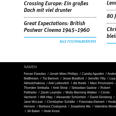
Len
Crossing Europe: Ein großes
Dach mit viel drunter
80 
Great Expectations: British
Chr
Postwar Cinema 1945–1960
blei
ALLE FESTIVALBERICHTE
NAMEN
Ferran Paredes
Jonah Wren Phillips
Camila Agustini
Ander
Matthesen
Tia Bannon
Jesse Bradford
Jennifer Tilly
Liya
Akhedzhakova
Arik Leibovitch
die thede
Marc Provissiero
Thorsten Smikalla
Amil Shivji
Sebastian Gadow
Robert
Palfrader
Zarah Leander
Molly Manning Walker
Cécile
Vacheret
Will Htay
Alexander Schürrlein
David Ginsberg
Jane McLean
Christopher Schäfer
Franziska Kleinert
Keat
Henson
Barbora Chalupová
Josephine Wu
Valentine Monte
Jill Baker
Heiki Kossi