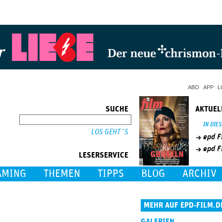
Jump to Navigation
ABO
APP
L
SUCHE
AKTUEL
SUCHE
IN DIE
epd F
epd F
LESERSERVICE
AMING
THEMEN
TIPPS
BLOG
ARCHIV
MEHR AUF EPD-FILM.D
GALERIEN