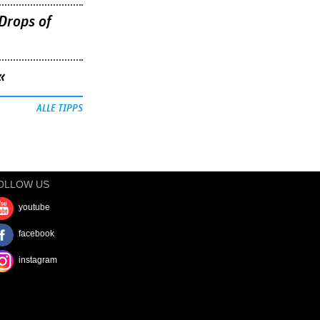
Drops of
«
ALLE TIPPS
OLLOW US
youtube
facebook
instagram