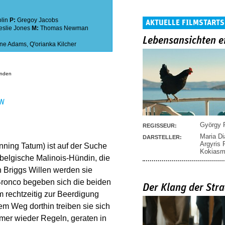
lin
P:
Gregoy Jacobs
AKTUELLE FILMSTARTS
eslie Jones
M:
Thomas Newman
Lebensansichten e
ne Adams
,
Q'orianka Kilcher
anden
EN
György P
REGISSEUR:
Maria D
DARSTELLER:
Argyris
ning Tatum) ist auf der Suche
Kokias
e belgische Malinois-Hündin, die
n Briggs Willen werden sie
Bronco begeben sich die beiden
Der Klang der Stra
m rechtzeitig zur Beerdigung
 Weg dorthin treiben sie sich
mer wieder Regeln, geraten in