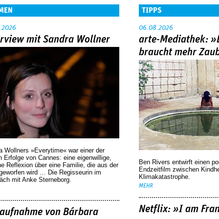
MEN
TIPPS
.2026
06.08.2026
erview mit Sandra Wollner
arte-Mediathek: »
braucht mehr Zau
a Wollners »Everytime« war einer der
 Erfolge von Cannes: eine eigenwillige,
Ben Rivers entwirft einen p
he Reflexion über eine ­Familie, die aus der
Endzeitfilm zwischen Kindh
geworfen wird … Die Regisseurin im
Klimakatastrophe.
äch mit Anke Sterneborg.
MEHR
Netflix: »I am Fra
aufnahme von Bárbara