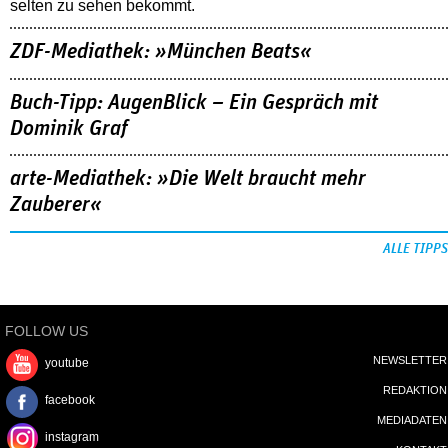
selten zu sehen bekommt.
ZDF-Mediathek: »München Beats«
Buch-Tipp: AugenBlick – Ein Gespräch mit
Dominik Graf
arte-Mediathek: »Die Welt braucht mehr
Zauberer«
ALLE TIPPS
FOLLOW US
NEWSLETTER
youtube
REDAKTION
facebook
MEDIADATEN
instagram