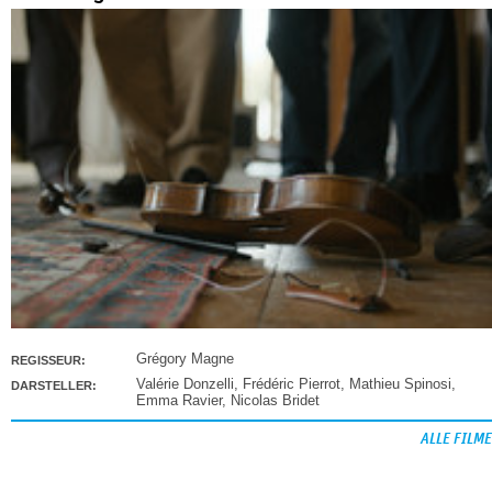
Grégory Magne
REGISSEUR:
Valérie Donzelli
,
Frédéric Pierrot
,
Mathieu Spinosi
,
DARSTELLER:
Emma Ravier
,
Nicolas Bridet
ALLE FILME