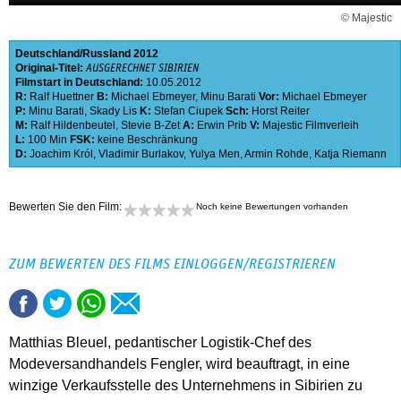
© Majestic
Deutschland
Russland
2012
Original-Titel:
AUSGERECHNET SIBIRIEN
Filmstart in Deutschland:
10.05.2012
R:
Ralf Huettner
B:
Michael Ebmeyer
,
Minu Barati
Vor:
Michael Ebmeyer
P:
Minu Barati
,
Skady Lis
K:
Stefan Ciupek
Sch:
Horst Reiter
M:
Ralf Hildenbeutel
,
Stevie B-Zet
A:
Erwin Prib
V:
Majestic Filmverleih
L:
100 Min
FSK:
keine Beschränkung
D:
Joachim Król
,
Vladimir Burlakov
,
Yulya Men
,
Armin Rohde
,
Katja Riemann
Bewerten Sie den Film:
Noch keine Bewertungen vorhanden
ZUM BEWERTEN DES FILMS EINLOGGEN/REGISTRIEREN
Matthias Bleuel, pedantischer Logistik-Chef des
Modeversandhandels Fengler, wird beauftragt, in eine
winzige Verkaufsstelle des Unternehmens in Sibirien zu