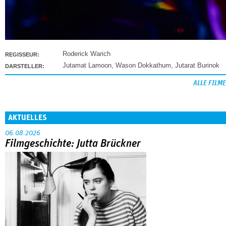
Roderick Warich
REGISSEUR:
Jutamat Lamoon
,
Wason Dokkathum
,
Jutarat Burinok
DARSTELLER:
ALLE FILME
AKTUELLES
06.08.2026
Filmgeschichte: Jutta Brückner