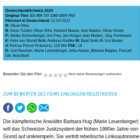
Deutschland
Schweiz
2020
Original-Titel:
BIS WIR TOT SIND ODER FREI
Filmstart in Deutschland:
31.03.2022
R:
Oliver Rihs
B:
Dave Tucker
,
Oliver Rihs
,
Norbert Maass
,
Ivan Madeo
,
Oliver Keide
P:
Stefan Eichenberger
,
Urs Frey
,
Jan Krüger
,
Ivan Madeo
,
Jörg Trentmann
K:
Felix von Muralt
Sch:
Andreas Radtke
M:
Beat Solèr
A:
Urs Beuter
V:
Port au Prince Pictures
L:
118 Min
FSK:
16
D:
Joel Basman
,
Marie Leuenberger
,
Jella Haase
,
Bibiana Beglau
,
Pascall
Ulli
,
Brat Marti
Bewerten Sie den Film:
Noch keine Bewertungen vorhanden
ZUM BEWERTEN DES FILMS EINLOGGEN/REGISTRIEREN
Die kämpferische Anwältin Barbara Hug (Marie Leuenberger)
will das Schweizer Justizsystem der frühen 1980er Jahre von
Grund auf umkrempeln. Sie vertritt rebellische Linksautonome