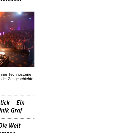
chner Technoszene
indet Zeitgeschichte
lick – Ein
nik Graf
Die Welt