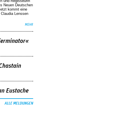
in und Regisseurin
des Neuen Deutschen
Jetzt kommt eine
. Claudia Lenssen
MEHR
Terminator«
 Chastain
an Eustache
ALLE MELDUNGEN