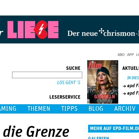
Jump to Navigation
ABO
APP
L
SUCHE
AKTUEL
SUCHE
IN DIE
epd F
epd F
LESERSERVICE
AMING
THEMEN
TIPPS
BLOG
ARCHIV
n die Grenze
MEHR AUF EPD-FILM.D
GALERIEN