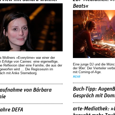
Beats«
a Wollners »Everytime« war einer der
 Erfolge von Cannes: eine eigenwillige,
Eine junge DJ und die Mün
he Reflexion über eine ­Familie, die aus der
der 90er: Der Vierteiler verb
geworfen wird … Die Regisseurin im
mit Coming-of-Age.
äch mit Anke Sterneborg.
MEHR
Buch-Tipp: AugenB
aufnahme von Bárbara
Gespräch mit Domi
nie
arte-Mediathek: »
Jahre DEFA