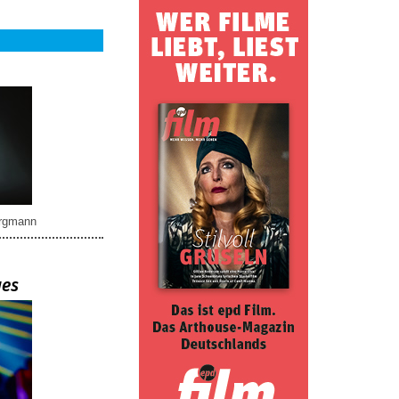
rgmann
ues