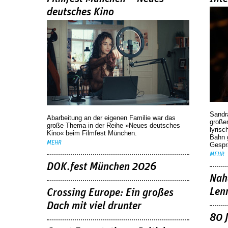
deutsches Kino
Sandr
Abarbeitung an der eigenen Familie war das
großen
große Thema in der Reihe »Neues deutsches
lyrisc
Kino« beim Filmfest München.
Bahn 
MEHR
Gespr
MEHR
DOK.fest München 2026
Nah
Len
Crossing Europe: Ein großes
Dach mit viel drunter
80 