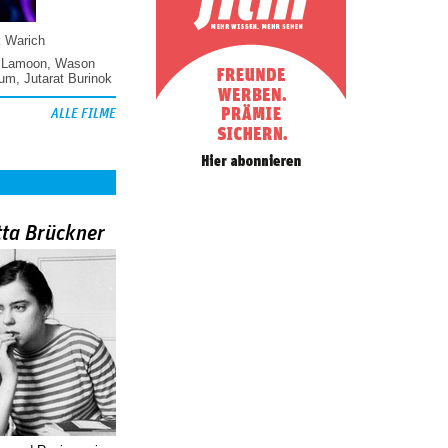
k Warich
 Lamoon
,
Wason
hum
,
Jutarat Burinok
ALLE FILME
tta Brückner