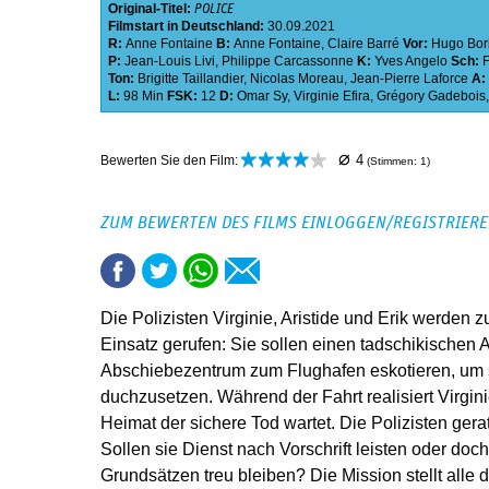
Original-Titel:
POLICE
Filmstart in Deutschland:
30.09.2021
R:
Anne Fontaine
B:
Anne Fontaine
,
Claire Barré
Vor:
Hugo Bor
P:
Jean-Louis Livi
,
Philippe Carcassonne
K:
Yves Angelo
Sch:
Ton:
Brigitte Taillandier
,
Nicolas Moreau
,
Jean-Pierre Laforce
A:
L:
98 Min
FSK:
12
D:
Omar Sy
,
Virginie Efira
,
Grégory Gadebois
⌀
4
Bewerten Sie den Film:
(Stimmen:
1
)
ZUM BEWERTEN DES FILMS EINLOGGEN/REGISTRIER
Die Polizisten Virginie, Aristide und Erik werden
Einsatz gerufen: Sie sollen einen tadschikischen
Abschiebezentrum zum Flughafen eskotieren, um
duchzusetzen. Während der Fahrt realisiert Virgin
Heimat der sichere Tod wartet. Die Polizisten gera
Sollen sie Dienst nach Vorschrift leisten oder do
Grundsätzen treu bleiben? Die Mission stellt alle 