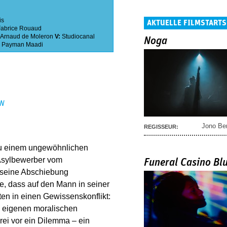
is
AKTUELLE FILMSTARTS
Fabrice Rouaud
Arnaud de Moleron
V:
Studiocanal
Noga
,
Payman Maadi
EN
Jono Be
REGISSEUR:
 zu einem ungewöhnlichen
 Asylbewerber vom
Funeral Casino Bl
 seine Abschiebung
ie, dass auf den Mann in seiner
ten in einen Gewissenskonflikt:
ch eigenen moralischen
drei vor ein Dilemma – ein