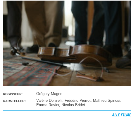
Grégory Magne
REGISSEUR:
Valérie Donzelli
,
Frédéric Pierrot
,
Mathieu Spinosi
,
DARSTELLER:
Emma Ravier
,
Nicolas Bridet
ALLE FILME