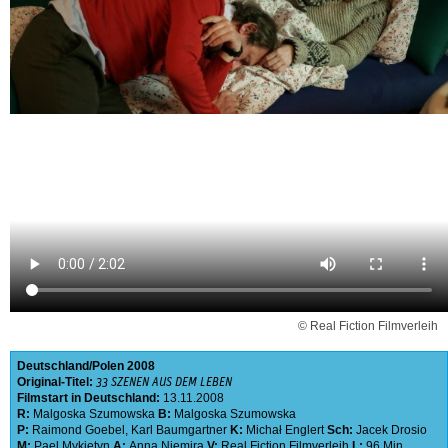
© Real Fiction Filmverleih
Deutschland
Polen
2008
Original-Titel:
33 SZENEN AUS DEM LEBEN
Filmstart in Deutschland:
13.11.2008
R:
Malgoska Szumowska
B:
Malgoska Szumowska
P:
Raimond Goebel
,
Karl Baumgartner
K:
Michał Englert
Sch:
Jacek Drosio
M:
Pael Mykietyn
A:
Anna Niemira
V:
Real Fiction Filmverleih
L:
96 Min