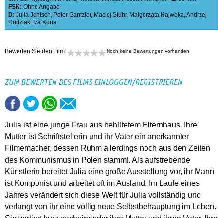
FSK:
Ohne Angabe
D:
Julia Jentsch
,
Peter Gantzler
,
Maciej Stuhr
,
Malgorzata Hajweka
,
Andrzej
Hudziak
,
Iza Kuna
Bewerten Sie den Film:
Noch keine Bewertungen vorhanden
ZUM BEWERTEN DES FILMS EINLOGGEN/REGISTRIEREN
Julia ist eine junge Frau aus behütetem Elternhaus. Ihre
Mutter ist Schriftstellerin und ihr Vater ein anerkannter
Filmemacher, dessen Ruhm allerdings noch aus den Zeiten
des Kommunismus in Polen stammt. Als aufstrebende
Künstlerin bereitet Julia eine große Ausstellung vor, ihr Mann
ist Komponist und arbeitet oft im Ausland. Im Laufe eines
Jahres verändert sich diese Welt für Julia vollständig und
verlangt von ihr eine völlig neue Selbstbehauptung im Leben.