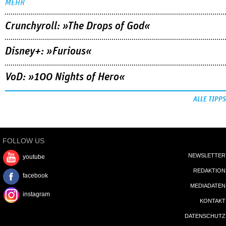
MEHR
Crunchyroll: »The Drops of God«
Disney+: »Furious«
VoD: »100 Nights of Hero«
ALLE TIPPS
FOLLOW US
NEWSLETTER
youtube
REDAKTION
facebook
MEDIADATEN
instagram
KONTAKT
DATENSCHUTZ