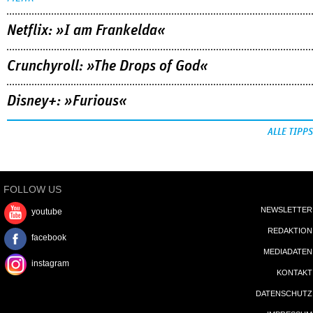
Netflix: »I am Frankelda«
Crunchyroll: »The Drops of God«
Disney+: »Furious«
ALLE TIPPS
FOLLOW US
NEWSLETTER
youtube
REDAKTION
facebook
MEDIADATEN
instagram
KONTAKT
DATENSCHUTZ