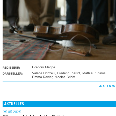
Grégory Magne
REGISSEUR:
Valérie Donzelli
,
Frédéric Pierrot
,
Mathieu Spinosi
,
DARSTELLER:
Emma Ravier
,
Nicolas Bridet
ALLE FILME
AKTUELLES
06.08.2026