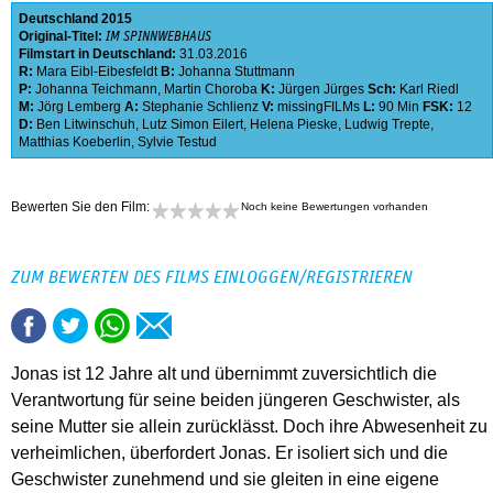
Deutschland
2015
Original-Titel:
IM SPINNWEBHAUS
Filmstart in Deutschland:
31.03.2016
R:
Mara Eibl-Eibesfeldt
B:
Johanna Stuttmann
P:
Johanna Teichmann
,
Martin Choroba
K:
Jürgen Jürges
Sch:
Karl Riedl
M:
Jörg Lemberg
A:
Stephanie Schlienz
V:
missingFILMs
L:
90 Min
FSK:
12
D:
Ben Litwinschuh
,
Lutz Simon Eilert
,
Helena Pieske
,
Ludwig Trepte
,
Matthias Koeberlin
,
Sylvie Testud
Bewerten Sie den Film:
Noch keine Bewertungen vorhanden
ZUM BEWERTEN DES FILMS EINLOGGEN/REGISTRIEREN
Jonas ist 12 Jahre alt und übernimmt zuversichtlich die
Verantwortung für seine beiden jüngeren Geschwister, als
seine Mutter sie allein zurücklässt. Doch ihre Abwesenheit zu
verheimlichen, überfordert Jonas. Er isoliert sich und die
Geschwister zunehmend und sie gleiten in eine eigene