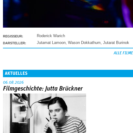
Roderick Warich
REGISSEUR:
Jutamat Lamoon
,
Wason Dokkathum
,
Jutarat Burinok
DARSTELLER:
ALLE FILME
AKTUELLES
06.08.2026
Filmgeschichte: Jutta Brückner