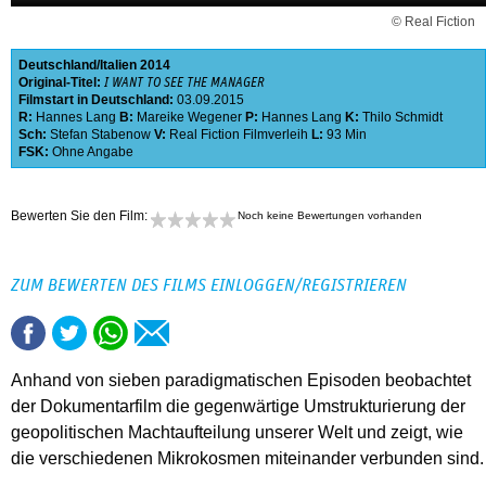
© Real Fiction
Deutschland
Italien
2014
Original-Titel:
I WANT TO SEE THE MANAGER
Filmstart in Deutschland:
03.09.2015
R:
Hannes Lang
B:
Mareike Wegener
P:
Hannes Lang
K:
Thilo Schmidt
Sch:
Stefan Stabenow
V:
Real Fiction Filmverleih
L:
93 Min
FSK:
Ohne Angabe
Bewerten Sie den Film:
Noch keine Bewertungen vorhanden
ZUM BEWERTEN DES FILMS EINLOGGEN/REGISTRIEREN
Anhand von sieben paradigmatischen Episoden beobachtet
der Dokumentarfilm die gegenwärtige Umstrukturierung der
geopolitischen Machtaufteilung unserer Welt und zeigt, wie
die verschiedenen Mikrokosmen miteinander verbunden sind.