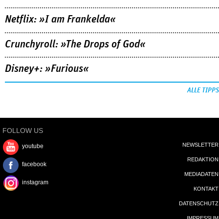
Netflix: »I am Frankelda«
Crunchyroll: »The Drops of God«
Disney+: »Furious«
ALLE TIPPS
FOLLOW US
NEWSLETTER
youtube
REDAKTION
facebook
MEDIADATEN
instagram
KONTAKT
DATENSCHUTZ
IMPRESSUM