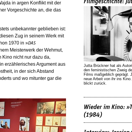
Filmgeschichte: Ju
ajda in argen Konflikt mit der
ner Vorgeschichte an, die das
 stets unbekannter geblieben ist:
 diesen Zug in seinem Werk mit
chon 1970 in »
DAS
einem Meisterwerk der Wehmut,
em Kino nicht nur dazu da,
 ein erzählerisches Argument aus
Jutta Brückner hat als Autor
den feministischen Zweig 
theit, in der sich Abstand
Films maßgeblich geprägt. 
derts und wo mitunter gar die
neue Arbeit von ihr ins Kino
blickt zurück.
Wieder im Kino: »
(1984)