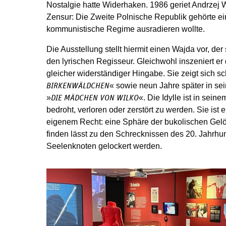
Nostalgie hatte Widerhaken. 1986 geriet Andrzej W
Zensur: Die Zweite Polnische Republik gehörte ei
kommunistische Regime ausradieren wollte.
Die Ausstellung stellt hiermit einen Wajda vor, der
den lyrischen Regisseur. Gleichwohl inszeniert er
gleicher widerständiger Hingabe. Sie zeigt sich s
« sowie neun Jahre später in s
BIRKENWÄLDCHEN
»
«. Die Idylle ist in sein
DIE MÄDCHEN VON WILKO
bedroht, verloren oder zerstört zu werden. Sie ist
eigenem Recht: eine Sphäre der bukolischen Gelös
finden lässt zu den Schrecknissen des 20. Jahrhun
Seelenknoten gelockert werden.