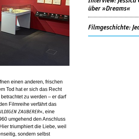
Interview: Jessica
über »Dreams«
Filmgeschichte: Je
fnen einen anderen, frischen
m Tod hat er sich das Recht
 betrachtet zu werden – er darf
den Filmreihe verfährt das
«, eine
ULDIGEN ZAUBERER
 1960 umgehend den Anschluss
er triumphiert die Liebe, weil
nseitig, sondern selbst