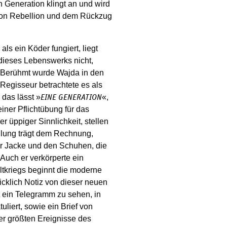
 Generation klingt an und wird
 von Rebellion und dem Rückzug
ls ein Köder fungiert, liegt
t dieses Lebenswerks nicht,
. Berühmt wurde Wajda in den
 Regisseur betrachtete es als
 das lässt »
«,
EINE GENERATION
einer Pflichtübung für das
 üppiger Sinnlichkeit, stellen
llung trägt dem Rechnung,
er Jacke und den Schuhen, die
. Auch er verkörperte ein
tkriegs beginnt die moderne
icklich Notiz von dieser neuen
t ein Telegramm zu sehen, in
iert, sowie ein Brief von
der größten Ereignisse des