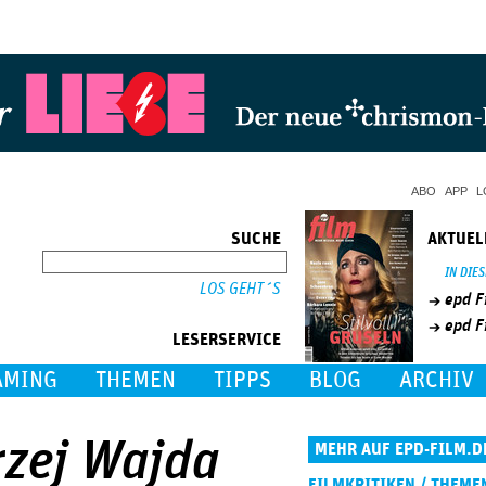
Jump to Navigation
ABO
APP
L
SUCHE
AKTUEL
SUCHE
IN DIE
epd F
epd F
LESERSERVICE
AMING
THEMEN
TIPPS
BLOG
ARCHIV
rzej Wajda
MEHR AUF EPD-FILM.D
FILMKRITIKEN / THEME