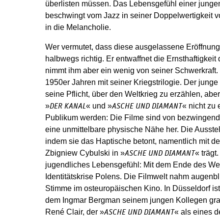
überlisten müssen. Das Lebensgefühl einer jungen
beschwingt vom Jazz in seiner Doppelwertigkeit
in die Melancholie.
Wer vermutet, dass diese ausgelassene Eröffnung a
halbwegs richtig. Er entwaffnet die Ernsthaftigkei
nimmt ihm aber ein wenig von seiner Schwerkraft
1950er Jahren mit seiner Kriegstrilogie. Der junge
seine Pflicht, über den Weltkrieg zu erzählen, aber
»
« und »
« nicht zu 
DER KANAL
ASCHE UND DIAMANT
Publikum werden: Die Filme sind von bezwingender
eine unmittelbare physische Nähe her. Die Ausste
indem sie das Haptische betont, namentlich mit d
Zbigniew Cybulski in »
« trägt
ASCHE UND DIAMANT
jugendliches Lebensgefühl: Mit dem Ende des Wel
Identitätskrise Polens. Die Filmwelt nahm augenbl
Stimme im osteuropäischen Kino. In Düsseldorf is
dem Ingmar Bergman seinem jungen Kollegen gratul
René Clair, der »
« als eines 
ASCHE UND DIAMANT