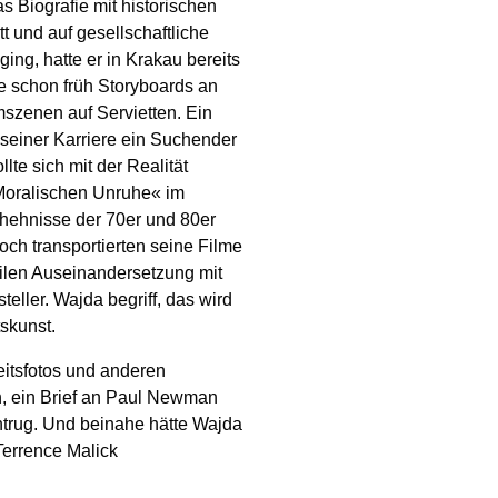
s Biografie mit historischen
 und auf gesellschaftliche
ing, hatte er in Krakau bereits
gte schon früh Storyboards an
mszenen auf Servietten. Ein
it seiner Karriere ein Suchender
te sich mit der Realität
»Moralischen Unruhe« im
chehnisse der 70er und 80er
och transportierten seine Filme
ilen Auseinandersetzung mit
ller. Wajda begriff, das wird
tskunst.
eitsfotos und anderen
, ein Brief an Paul Newman
ntrug. Und beinahe hätte Wajda
Terrence Malick