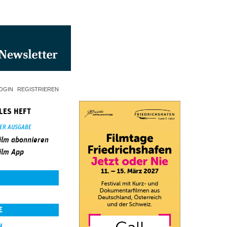
OGIN
REGISTRIEREN
LES HEFT
SER AUSGABE
ilm abonnieren
ilm App
E
N