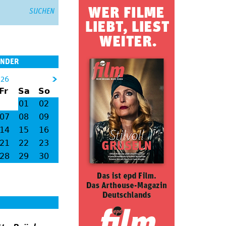
ENDER
026
&
Fr
Sa
So
gt
01
02
;
07
08
09
14
15
16
21
22
23
28
29
30