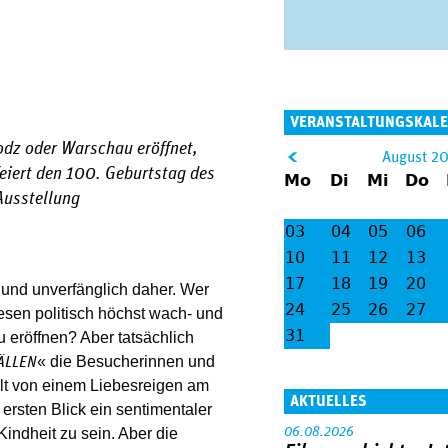
VERANSTALTUNGSKAL
odz oder Warschau eröffnet,
&
August 2
eiert den 100. Geburtstag des
Mo
Di
Mi
Do
lt;
Ausstellung
03
04
05
06
10
11
12
13
17
18
19
20
h und unverfänglich daher. Wer
24
25
26
27
esen politisch höchst wach- und
31
 eröffnen? Aber tatsächlich
« die Besucherinnen und
ÄLLEN
lt von einem Liebesreigen am
AKTUELLES
ersten Blick ein sentimentaler
06.08.2026
indheit zu sein. Aber die