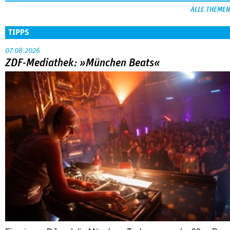
Nahaufnahme von Bárbara Lennie
80 Jahre DEFA
Christopher Nolan – Was bleibt, was nervt
ALLE THEMEN
TIPPS
07.08.2026
ZDF-Mediathek: »München Beats«