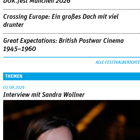
Abarbeitung an der eigenen Familie war das große Thema in
der Reihe »Neues deutsches Kino« beim Filmfest München.
MEHR
DOK.fest München 2026
Crossing Europe: Ein großes Dach mit viel
drunter
Great Expectations: British Postwar Cinema
1945–1960
ALLE FESTIVALBERICHTE
THEMEN
03.08.2026