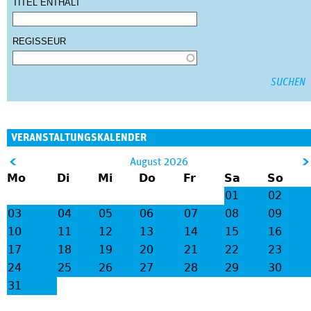
TITEL ENTHÄLT
REGISSEUR
VERANSTALTUNGSKALENDER
&
August 2026
Mo
Di
Mi
Do
Fr
Sa
So
lt;
gt
01
02
;
03
04
05
06
07
08
09
10
11
12
13
14
15
16
17
18
19
20
21
22
23
24
25
26
27
28
29
30
31