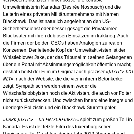
Umweltministerin Kanadas (Desirée Nosbusch) und die
Leiterin eines privaten Militärunternehmens mit Namen
Blackhawk. Das ist natürlich angelehnt an den US-
Sicherheitsdienst oder besser gesagt: die Privatarmee
Blackwater mit ihren dubiosen Einsätzen im Irakkrieg. Auch
die Firmen der beiden CEOs haben Analogien zu realen
Konzernen. Der leitende Kopf der Umweltaktivisten ist der
Whistleblower Jake, der das Tribunal mit seinen Gefangenen
über ein Portal mit Abstimmungsmöglichkeit öffentlich macht;
deshalb heißt der Film im Original auch präziser »
JUSTICE DOT
«, nach der Website, die die vier in ihrem Betonkerker
NET
zeigt. Sympathisch werden einem weder die
Wirtschaftslobbyisten noch die Aktivisten, die auch vor Folter
nicht zurückschrecken. Und zwischen ihnen: eine integre und
überlegte Polizistin und ein Blackhawk-Sturmtruppler.
»
« spielt zum großen Teil in
DARK JUSTICE – DU ENTSCHEIDEST!
Kanada. Es ist der letzte Film des luxemburgischen
Regisseurs Pol Cruchten, der im Jahr 2019 überraschend