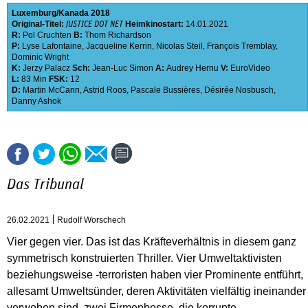
Luxemburg
Kanada
2018
Original-Titel:
Heimkinostart:
14.01.2021
JUSTICE DOT NET
R:
Pol Cruchten
B:
Thom Richardson
P:
Lyse Lafontaine
,
Jacqueline Kerrin
,
Nicolas Steil
,
François Tremblay
,
Dominic Wright
K:
Jerzy Palacz
Sch:
Jean-Luc Simon
A:
Audrey Hernu
V:
EuroVideo
L:
83 Min
FSK:
12
D:
Martin McCann
,
Astrid Roos
,
Pascale Bussières
,
Désirée Nosbusch
,
Danny Ashok
Das Tribunal
26.02.2021
Rudolf Worschech
Vier gegen vier. Das ist das Kräfteverhältnis in diesem ganz
symmetrisch konstruierten Thriller. Vier Umweltaktivisten
beziehungsweise -terroristen haben vier Prominente entführt,
allesamt Umweltsünder, deren Aktivitäten vielfältig ineinander
verwoben sind, zwei Firmenbosse, die korrupte