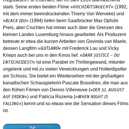
starb. Seine ersten beiden Filme »
« (1992,
HOCHZÄITSNUECHT
mit dem immer beeindruckenden Thierry Van Werveke) und
»
« (1994) liefen beim Saarbrücker Max Ophüls
BLACK DJU
Preis, aber Cruchten hat immer auch über die Grenzen des
kleinen Landes Luxemburg hinaus gearbeitet. Als Produzent
betreute er etwa die kurzen Arbeiten von Govinda van Maele,
dessen Langfilm »
« mit Frederick Lau und Vicky
GUTLAND
Krieps auch bei uns in den Kinos lief. »
DARK JUSTICE – DU
« ist eine Parabel im Thrillergewand, mitunter
ENTSCHEIDEST!
ungelenk und mit zu vielen Verwicklungen und Holterdipolter
am Schluss. Sie bietet ein Wiedersehen mit der großartigen
kanadischen Schauspielerin Pascale Bussières, die man aus
den frühen Filmen von Dennis Villeneuve (»
DER 32. AUGUST
«) und Patricia Rozema (»
AUF ERDEN
WHEN NIGHT IS
«) kennt und so etwas wie die Sensation dieses Films
FALLING
ist.