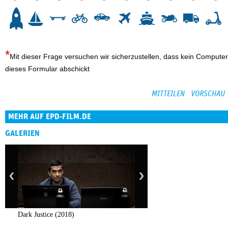
3
4
5
6
7
8
9
10
Mit dieser Frage versuchen wir sicherzustellen, dass kein Computer
dieses Formular abschickt
MEHR AUF EPD-FILM.DE
GALERIEN
Dark Justice (2018)