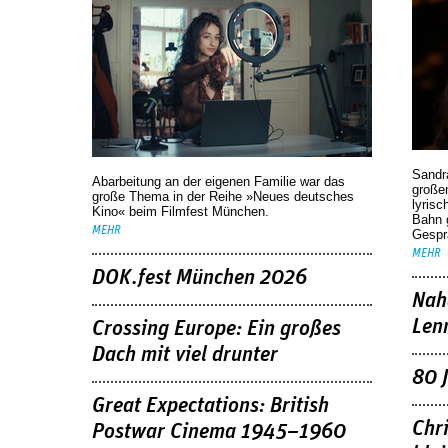
Sandr
Abarbeitung an der eigenen Familie war das
großen
große Thema in der Reihe »Neues deutsches
lyrisc
Kino« beim Filmfest München.
Bahn 
MEHR
Gespr
MEHR
DOK.fest München 2026
Nah
Len
Crossing Europe: Ein großes
Dach mit viel drunter
80 
Great Expectations: British
Chr
Postwar Cinema 1945–1960