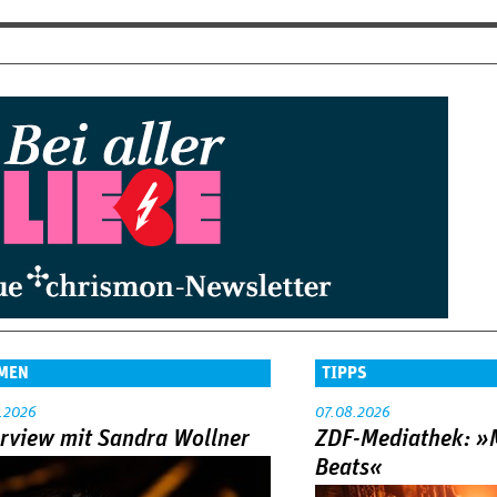
MEN
TIPPS
.2026
07.08.2026
erview mit Sandra Wollner
ZDF-Mediathek: 
Beats«