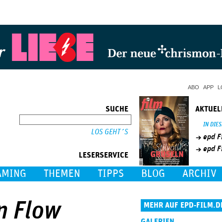
Jump to Navigation
ABO
APP
L
SUCHE
AKTUEL
SUCHE
IN DIE
epd F
epd F
LESERSERVICE
AMING
THEMEN
TIPPS
BLOG
ARCHIV
n Flow
MEHR AUF EPD-FILM.D
GALERIEN