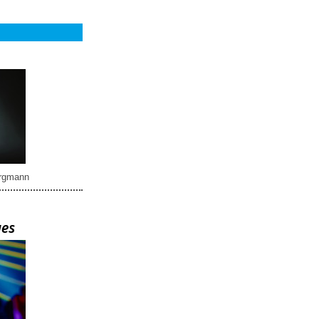
rgmann
ues