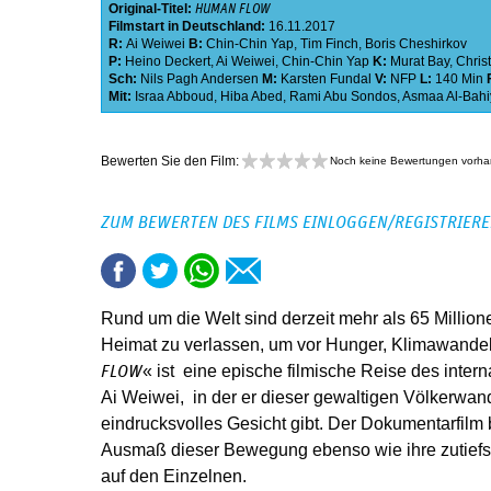
Original-Titel:
HUMAN FLOW
Filmstart in Deutschland:
16.11.2017
R:
Ai Weiwei
B:
Chin-Chin Yap
,
Tim Finch
,
Boris Cheshirkov
P:
Heino Deckert
,
Ai Weiwei
,
Chin-Chin Yap
K:
Murat Bay
,
Chris
Sch:
Nils Pagh Andersen
M:
Karsten Fundal
V:
NFP
L:
140 Min
Mit:
Israa Abboud
,
Hiba Abed
,
Rami Abu Sondos
,
Asmaa Al-Bahi
Bewerten Sie den Film:
Noch keine Bewertungen vorh
ZUM BEWERTEN DES FILMS EINLOGGEN/REGISTRIER
Rund um die Welt sind derzeit mehr als 65 Milli
Heimat zu verlassen, um vor Hunger, Klimawandel 
« ist eine epische filmische Reise des inter
FLOW
Ai Weiwei, in der er dieser gewaltigen Völkerwan
eindrucksvolles Gesicht gibt. Der Dokumentarfilm 
Ausmaß dieser Bewegung ebenso wie ihre zutiefs
auf den Einzelnen.