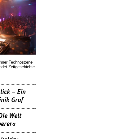
chner Technoszene
indet Zeitgeschichte
lick – Ein
nik Graf
Die Welt
berer«