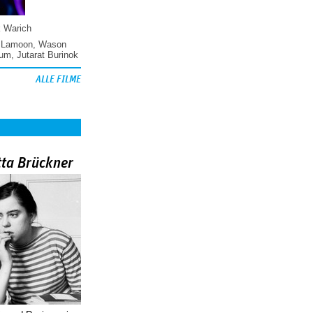
k Warich
 Lamoon
,
Wason
hum
,
Jutarat Burinok
ALLE FILME
tta Brückner