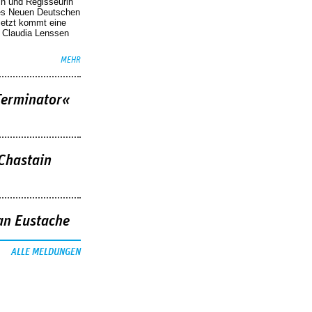
in und Regisseurin
des Neuen Deutschen
Jetzt kommt eine
. Claudia Lenssen
MEHR
Terminator«
 Chastain
an Eustache
ALLE MELDUNGEN