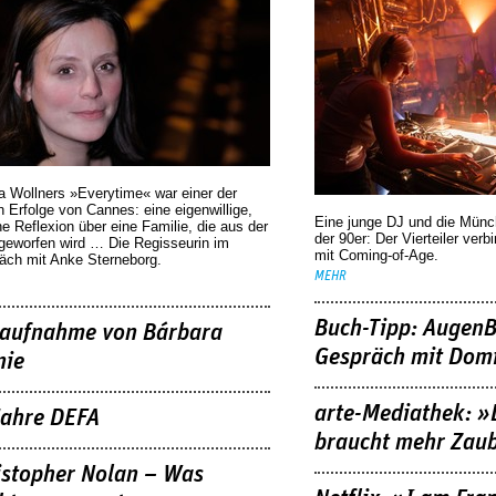
a Wollners »Everytime« war einer der
 Erfolge von Cannes: eine eigenwillige,
Eine junge DJ und die Mün
he Reflexion über eine ­Familie, die aus der
der 90er: Der Vierteiler verb
geworfen wird … Die Regisseurin im
mit Coming-of-Age.
äch mit Anke Sterneborg.
MEHR
Buch-Tipp: AugenB
aufnahme von Bárbara
Gespräch mit Domi
nie
arte-Mediathek: »
Jahre DEFA
braucht mehr Zau
istopher Nolan – Was