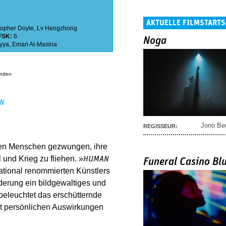
AKTUELLE FILMSTARTS
topher Doyle
,
Lv Hengzhong
FSK:
6
Noga
yya
,
Eman Al-Masina
anden
EN
Jono Be
REGISSEUR:
onen Menschen gezwungen, ihre
und Krieg zu fliehen. »
HUMAN
Funeral Casino Bl
national renommierten Künstlers
derung ein bildgewaltiges und
beleuchtet das erschütternde
t persönlichen Auswirkungen