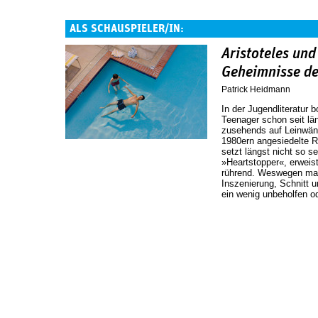
ALS SCHAUSPIELER/IN:
Aristoteles und
Geheimnisse d
Patrick Heidmann
In der Jugendliteratur
Teenager schon seit l
zusehends auf Leinwänd
1980ern angesiedelte R
setzt längst nicht so s
»Heartstopper«, erweis
rührend. Weswegen man
Inszenierung, Schnitt 
ein wenig unbeholfen od