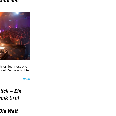
»München
chner Technoszene
indet Zeitgeschichte
MEHR
lick – Ein
nik Graf
Die Welt