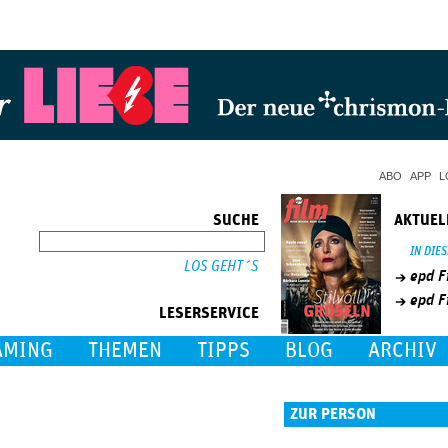
Jump to Navigation
ABO
APP
L
SUCHE
AKTUEL
SUCHE
IN DIE
epd F
epd F
LESERSERVICE
AMING
THEMEN
TIPPS
BLOG
ARCHIV
ZUR PERSON