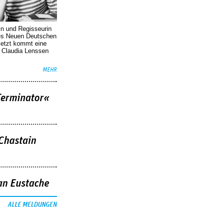
in und Regisseurin
des Neuen Deutschen
Jetzt kommt eine
. Claudia Lenssen
MEHR
Terminator«
 Chastain
an Eustache
ALLE MELDUNGEN