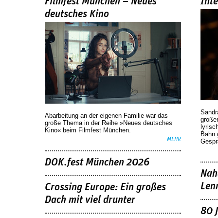
Filmfest München – Neues
Int
deutsches Kino
Sandr
Abarbeitung an der eigenen Familie war das
großen
große Thema in der Reihe »Neues deutsches
lyrisc
Kino« beim Filmfest München.
Bahn 
MEHR
Gespr
DOK.fest München 2026
Nah
Len
Crossing Europe: Ein großes
Dach mit viel drunter
80 