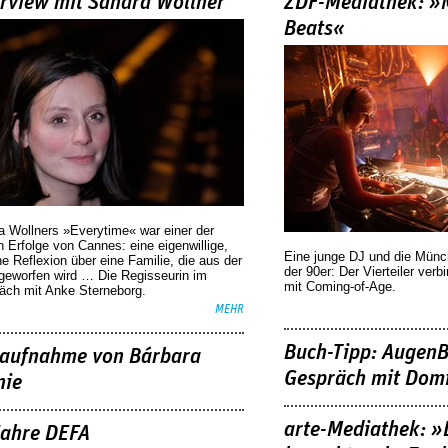
erview mit Sandra Wollner
ZDF-Mediathek: 
Beats«
a Wollners »Everytime« war einer der
 Erfolge von Cannes: eine eigenwillige,
Eine junge DJ und die Mün
he Reflexion über eine ­Familie, die aus der
der 90er: Der Vierteiler verb
geworfen wird … Die Regisseurin im
mit Coming-of-Age.
äch mit Anke Sterneborg.
MEHR
Buch-Tipp: AugenB
aufnahme von Bárbara
Gespräch mit Domi
nie
arte-Mediathek: »
Jahre DEFA