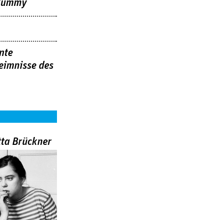
 Mummy
nte
eimnisse des
tta Brückner