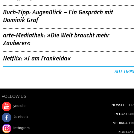
Buch-Tipp: AugenBlick – Ein Gespräch mit
Dominik Graf
arte-Mediathek: »Die Welt braucht mehr
Zauberer«
Netflix: »I am Frankelda«
ALLE TIPPS
FOLLOW US
NEWSLETTER
youtube
REDAKTION
facebook
MEDIADATEN
instagram
KONTAKT