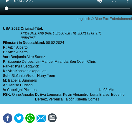
englisch © Blue Fox Entertainment
USA
2022
Original-Titel:
ARISTOTLE AND DANTE DISCOVER THE SECRETS OF THE
UNIVERSE
Filmstart in Deutschland:
08.02.2024
R:
Aitch Alberto
B:
Aitch Alberto
Vor:
Benjamin Alire Sáenz
P:
Eugenio Derbez
,
Lin-Manuel Miranda
,
Ben Odell
,
Chris
Parker
,
Kyra Sedgwick
K:
Akis Konstantakopoulos
Sch:
Stefanie Visser
,
Harry Yoon
M:
Isabella Summers
A:
Denise Hudson
V:
Capelight Pictures
L:
98 Min
FSK:
Ohne Angabe
D:
Eva Longoria
,
Kevin Alejandro
,
Luna Blaise
,
Eugenio
Derbez
,
Veronica Falcón
,
Isbella Gomez