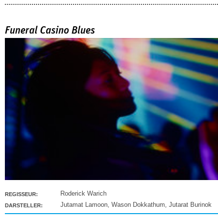
Funeral Casino Blues
Roderick Warich
REGISSEUR:
Jutamat Lamoon
,
Wason Dokkathum
,
Jutarat Burinok
DARSTELLER: