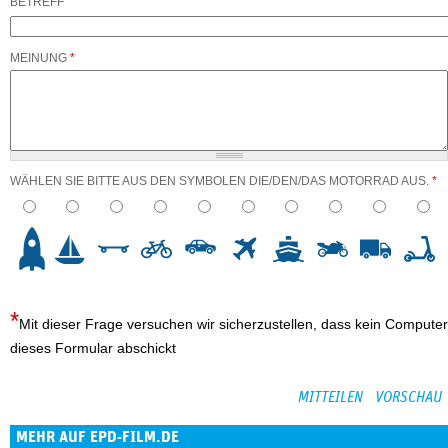
BETREFF
MEINUNG
*
WÄHLEN SIE BITTE AUS DEN SYMBOLEN DIE/DEN/DAS MOTORRAD AUS.
*
3
4
5
6
7
8
9
10
Mit dieser Frage versuchen wir sicherzustellen, dass kein Computer
dieses Formular abschickt
MEHR AUF EPD-FILM.DE