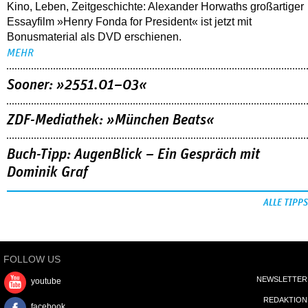
Kino, Leben, Zeitgeschichte: Alexander Horwaths großartiger
Essayfilm »Henry Fonda for President« ist jetzt mit
Bonusmaterial als DVD erschienen.
MEHR
Sooner: »2551.01–03«
ZDF-Mediathek: »München Beats«
Buch-Tipp: AugenBlick – Ein Gespräch mit
Dominik Graf
ALLE TIPPS
FOLLOW US
NEWSLETTER
youtube
REDAKTION
facebook