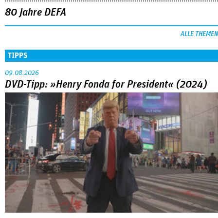
80 Jahre DEFA
ALLE THEMEN
TIPPS
09.08.2026
DVD-Tipp: »Henry Fonda for President« (2024)