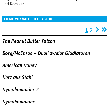
und Komiker.
FILME VON/MIT SHIA LABEOUF
Seiten
1
2
The Peanut Butter Falcon
Borg/McEnroe – Duell zweier Gladiatoren
American Honey
Herz aus Stahl
Nymphomaniac 2
Nymphomaniac