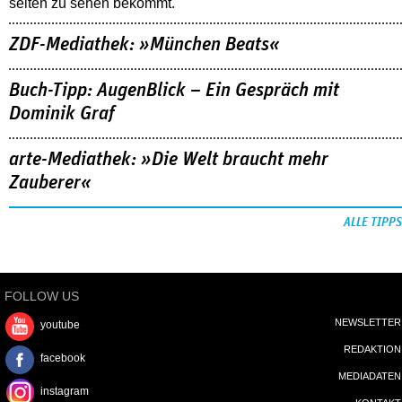
selten zu sehen bekommt.
ZDF-Mediathek: »München Beats«
Buch-Tipp: AugenBlick – Ein Gespräch mit
Dominik Graf
arte-Mediathek: »Die Welt braucht mehr
Zauberer«
ALLE TIPPS
FOLLOW US
NEWSLETTER
youtube
REDAKTION
facebook
MEDIADATEN
instagram